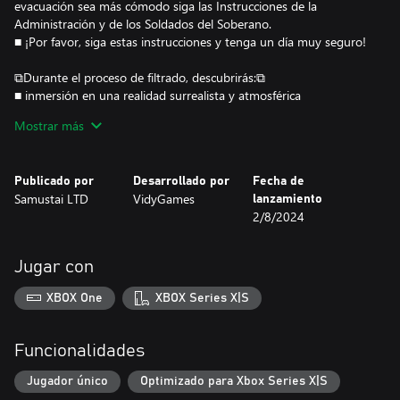
evacuación sea más cómodo siga las Instrucciones de la
Administración y de los Soldados del Soberano.
■ ¡Por favor, siga estas instrucciones y tenga un día muy seguro!
⧉Durante el proceso de filtrado, descubrirás:⧉
■ inmersión en una realidad surrealista y atmosférica
■ experiencia inspirada en los títulos de survival terror retro:
Mostrar más
ángulos de cámara fijos (también conocidos como cinemáticos),
controles de tanque (también habrá uno moderno)
■ varios puzzles, eventos crípticos y no tan crípticos
Publicado por
Desarrollado por
Fecha de
■ simulación de gráficos de principios de la década de 2000
Samustai LTD
VidyGames
lanzamiento
(como el aspecto cross-gen de PS1/PS2), pero también uso de
2/8/2024
posprocesamiento moderno para potenciar el aspecto retro con
efectos extravagantes.
Jugar con
XBOX One
XBOX Series X|S
Funcionalidades
Jugador único
Optimizado para Xbox Series X|S