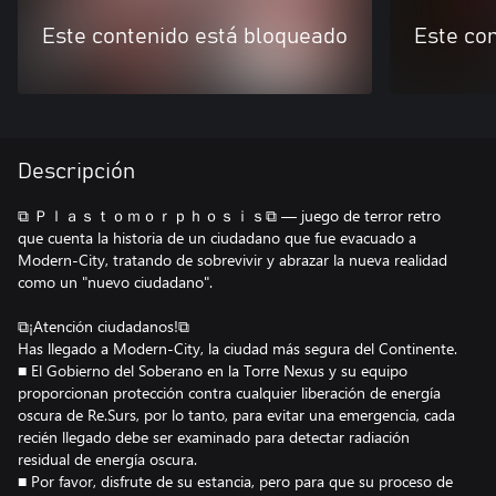
Este contenido está bloqueado
Este co
Descripción
⧉ Ｐｌａｓｔｏｍｏｒｐｈｏｓｉｓ⧉ — juego de terror retro
que cuenta la historia de un ciudadano que fue evacuado a
Modern-City, tratando de sobrevivir y abrazar la nueva realidad
como un "nuevo ciudadano".
⧉¡Atención ciudadanos!⧉
Has llegado a Modern-City, la ciudad más segura del Continente.
■ El Gobierno del Soberano en la Torre Nexus y su equipo
proporcionan protección contra cualquier liberación de energía
oscura de Re.Surs, por lo tanto, para evitar una emergencia, cada
recién llegado debe ser examinado para detectar radiación
residual de energía oscura.
■ Por favor, disfrute de su estancia, pero para que su proceso de