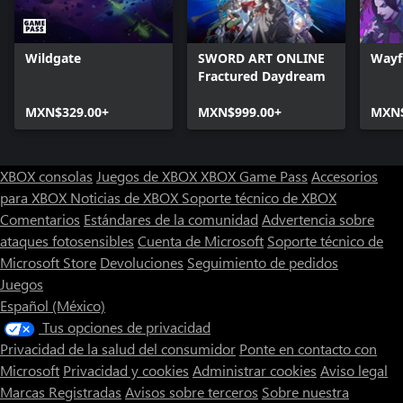
Wildgate
SWORD ART ONLINE
Wayf
Fractured Daydream
MXN$329.00+
MXN$999.00+
MXN$
XBOX consolas
Juegos de XBOX
XBOX Game Pass
Accesorios
para XBOX
Noticias de XBOX
Soporte técnico de XBOX
Comentarios
Estándares de la comunidad
Advertencia sobre
ataques fotosensibles
Cuenta de Microsoft
Soporte técnico de
Microsoft Store
Devoluciones
Seguimiento de pedidos
Juegos
Español (México)
Tus opciones de privacidad
Privacidad de la salud del consumidor
Ponte en contacto con
Microsoft
Privacidad y cookies
Administrar cookies
Aviso legal
Marcas Registradas
Avisos sobre terceros
Sobre nuestra