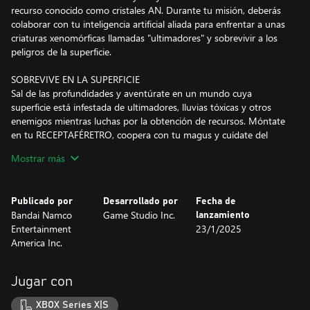
recurso conocido como cristales AN. Durante tu misión, deberás
colaborar con tu inteligencia artificial aliada para enfrentar a unas
criaturas xenomórficas llamadas "ultimadores" y sobrevivir a los
peligros de la superficie.
SOBREVIVE EN LA SUPERFICIE
Sal de las profundidades y aventúrate en un mundo cuya
superficie está infestada de ultimadores, lluvias tóxicas y otros
enemigos mientras luchas por la obtención de recursos. Móntate
en tu RECEPTAFÉRETRO, coopera con tu magus y cuídate del
resto de jugadores. Si das un paso en falso, perderás a tu mecha
Mostrar más
y los preciados suministros que los últimos sobrevivientes
pueden aprovechar.
Publicado por
Desarrollado por
Fecha de
LOS MAGUS: ACOMPAÑANTES DE CONFIANZA
Bandai Namco
Game Studio Inc.
lanzamiento
Esta inteligencia artificial humanoide brinda apoyo en situaciones
Entertainment
23/1/2025
de exploración, saqueo y combate. Cada tipo de modelo posee
America Inc.
una personalidad diferente, y su apariencia es altamente
personalizable. Su función es aportar sugerencias personalizadas
sobre el objetivo con base en el análisis de tu desempeño en
Jugar con
misiones anteriores para que no cometas dos veces el mismo
error. Los magus también pueden liberar habilidades únicas
XBOX Series X|S