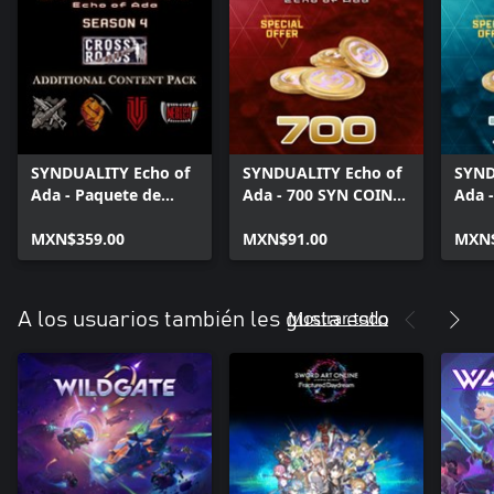
SYNDUALITY Echo of
SYNDUALITY Echo of
SYND
Ada - Paquete de
Ada - 700 SYN COINS
Ada 
contenido adicional
S2
de la temporada 4
MXN$359.00
MXN$91.00
MXN$
Mostrar todo
A los usuarios también les gusta esto