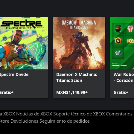
Spectre Divide
Daemon X Machina:
War Robot
Titanic Scion
- Corazón
Gratis+
MXN$1,149.99+
Gratis+
ra XBOX
Noticias de XBOX
Soporte técnico de XBOX
Comentarios
Store
Devoluciones
Seguimiento de pedidos