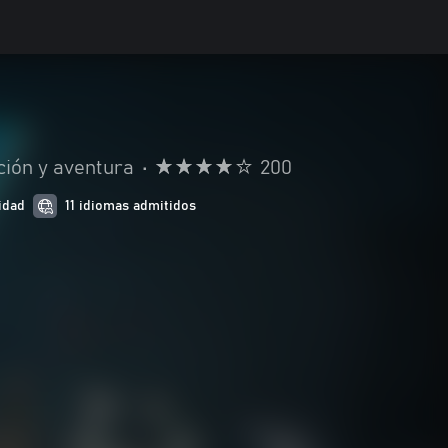
ción y aventura
•
200
idad
11 idiomas admitidos