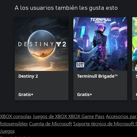
A los usuarios también les gusta esto
Destiny 2
Terminull Brigade™
Gratis+
Gratis+
XBOX consolas
Juegos de XBOX
XBOX Game Pass
Accesorios pa
fotosensibles
Cuenta de Microsoft
Soporte técnico de Microsoft 
Juegos