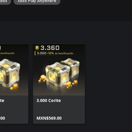
Xbox
Xbox Play Anywhere
ite
3.000 Corite
00
MXN$569.00