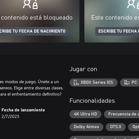
 contenido está bloqueado
Este contenido e
CRIBE TU FECHA DE NACIMIENTO
ESCRIBE TU FECHA 
Jugar con
res modos de juego. Únete a un
XBOX Series X|S
PC
reos. Elige entre diversas clases,
para el enfrentamiento definitivo?
Funcionalidades
Fecha de lanzamiento
4K Ultra HD
Frecuencia de a
2/7/2025
Dolby Atmos
DTS:X
Opt