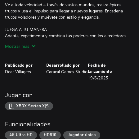
Ve a toda velocidad a través de vastos mundos, realiza épicos
trucos y usa el impulso para llegar a nuevos lugares. Encadena
trucos voladores y muévete con estilo y elegancia.
JUEGA A TU MANERA
Adapta, experimenta y combina tus poderes con los alrededores
para burlar a tus enemigos, navegar por el mundo alienígena y
Mostrar más
forjar tu estilo de lucha.
COMBATE CON KEYTAR Y PUZZLES INNOVADORES
Publicado por
Desarrollado por
Fecha de
Somete el entorno a tu voluntad combinando tus habilidades y
Dear Villagers
Caracal Games Studio
lanzamiento
desbloqueando nuevas a medida que vas superando ruinas.
19/6/2025
Lucha o explora a tu propio ritmo mientras usas poderes para
burlar a tus enemigos.
Jugar con
UN MUNDO LLENO DE SECRETOS
Explora tres biomas diferentes, cada uno con sus paisajes,
XBOX Series X|S
criaturas y desafíos ocultos únicos. Dos viajes nunca serán
iguales.
Funcionalidades
EVOLUCIONA TUS PODERES Y HABILIDADES
Altera los efectos de la gravedad, libera energía cinética y
4K Ultra HD
HDR10
Jugador único