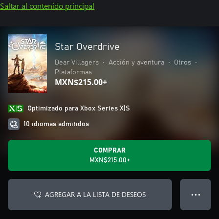
Saltar al contenido principal
Star Overdrive
Dear Villagers
•
Acción y aventura
•
Otros
•
Plataformas
MXN$215.00+
Optimizado para Xbox Series X|S
10 idiomas admitidos
COMPRAR
MXN$215.00+
AGREGAR A LA LISTA DE DESEOS
● ● ●