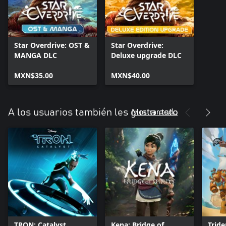
Star Overdrive: OST &
Star Overdrive:
MANGA DLC
Deluxe upgrade DLC
MXN$35.00
MXN$40.00
Mostrar todo
A los usuarios también les gusta esto
TRON: Catalyst
Kena: Bridge of
Tride