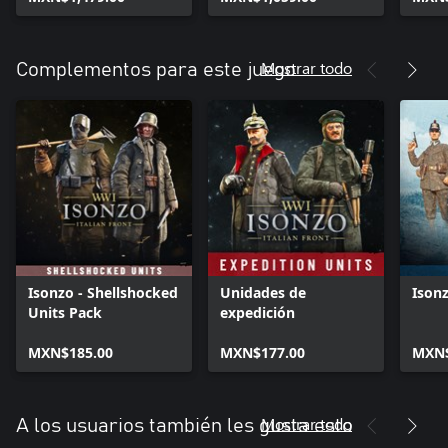
Mostrar todo
Complementos para este juego
Isonzo - Shellshocked
Unidades de
Ison
Units Pack
expedición
MXN$185.00
MXN$177.00
MXN$
Mostrar todo
A los usuarios también les gusta esto