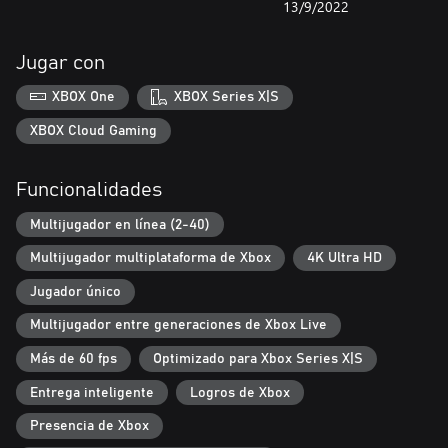
13/9/2022
- Lucha en los Alpes italianos en campos de batalla dinámicos,
desde calles de ciudad a acantilados verticales
Jugar con
- Adéntrate en la Gran Guerra con mapas, armas, uniformes y
XBOX One
XBOX Series X|S
músicas de precisión histórica
XBOX Cloud Gaming
El juego multiplataforma para consolas te permite jugar con
usuarios de consolas (de la octava o novena generación) para
Funcionalidades
que el emparejamiento sea más rápido y la partida tenga más
jugadores.
Multijugador en línea (2-40)
Multijugador multiplataforma de Xbox
4K Ultra HD
Jugador único
Multijugador entre generaciones de Xbox Live
Más de 60 fps
Optimizado para Xbox Series X|S
Entrega inteligente
Logros de Xbox
Presencia de Xbox