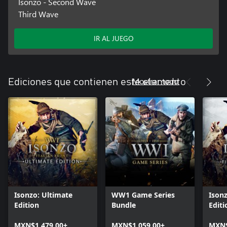
Isonzo - Second Wave
Third Wave
IR AL JUEGO
Mostrar todo
Ediciones que contienen este elemento
Isonzo: Ultimate
WW1 Game Series
Isonz
Edition
Bundle
Editi
MXN$1,479.00+
MXN$1,059.00+
MXN$