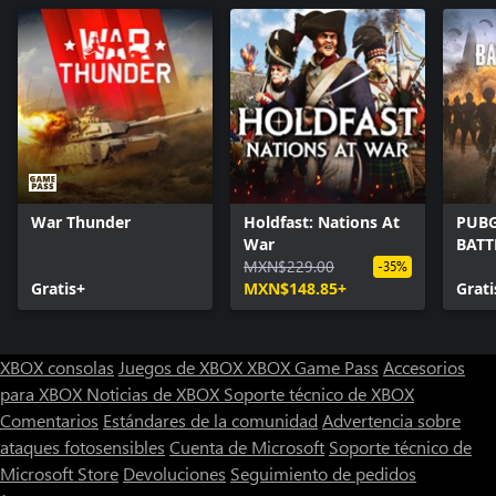
War Thunder
Holdfast: Nations At
PUBG
War
BAT
MXN$229.00
-35%
Gratis+
MXN$148.85+
Grati
XBOX consolas
Juegos de XBOX
XBOX Game Pass
Accesorios
para XBOX
Noticias de XBOX
Soporte técnico de XBOX
Comentarios
Estándares de la comunidad
Advertencia sobre
ataques fotosensibles
Cuenta de Microsoft
Soporte técnico de
Microsoft Store
Devoluciones
Seguimiento de pedidos