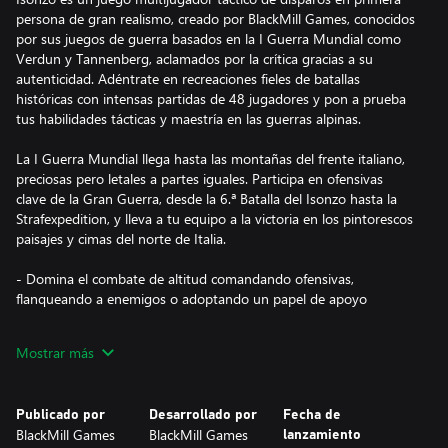
persona de gran realismo, creado por BlackMill Games, conocidos
por sus juegos de guerra basados en la I Guerra Mundial como
Verdun y Tannenberg, aclamados por la crítica gracias a su
autenticidad. Adéntrate en recreaciones fieles de batallas
históricas con intensas partidas de 48 jugadores y pon a prueba
tus habilidades tácticas y maestría en las guerras alpinas.
La I Guerra Mundial llega hasta las montañas del frente italiano,
preciosas pero letales a partes iguales. Participa en ofensivas
clave de la Gran Guerra, desde la 6.ª Batalla del Isonzo hasta la
Strafexpedition, y lleva a tu equipo a la victoria en los pintorescos
paisajes y cimas del norte de Italia.
- Domina el combate de altitud comandando ofensivas,
flanqueando a enemigos o adoptando un papel de apoyo
- Sumérgete en intensas partidas 24 contra 24 y pon a prueba
Mostrar más
tus habilidades contra jugadores o IA
- Personaliza el arsenal de las clases con más de 50 armas,
Publicado por
Desarrollado por
Fecha de
equipamiento, ventajas especiales y cosméticos icónicos de la I
BlackMill Games
BlackMill Games
lanzamiento
Guerra Mundial