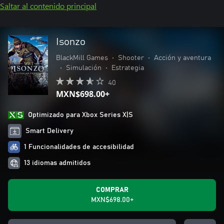
Saltar al contenido principal
Isonzo
BlackMill Games
•
Shooter
•
Acción y aventura
•
Simulación
•
Estrategia
40
MXN$698.00+
Optimizado para Xbox Series X|S
Smart Delivery
1 Funcionalidades de accesibilidad
13 idiomas admitidos
COMPRAR
MXN$698.00+