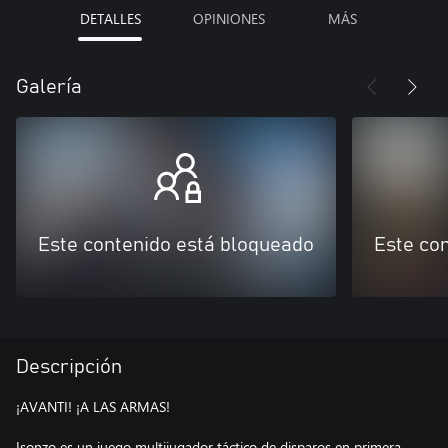
DETALLES
OPINIONES
MÁS
Galería
Este contenido está bloqueado
Este co
Descripción
¡AVANTI! ¡A LAS ARMAS!
Isonzo es un juego multijugador táctico de disparos en primera