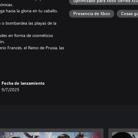
Optimizado para Xbox Series X|S
ónicas.
a hacia la gloria en tu caballo,
Presencia de Xbox
Cosas g
 o bombardea las playas de la
dades en forma de cosméticos
ón.
erio Francés, el Reino de Prusia, las
riencia adicional gracias a las
 La gran comunidad de Holdfast te
Fecha de lanzamiento
9/7/2025