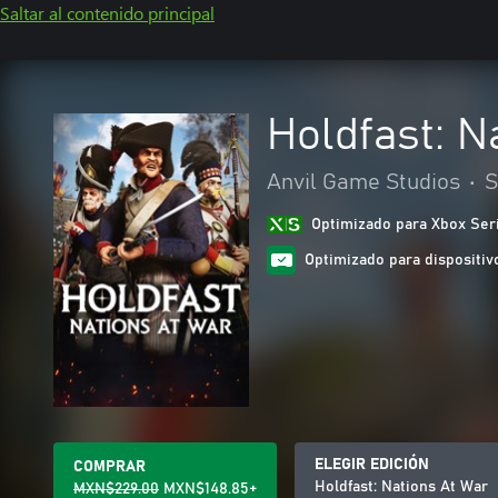
Saltar al contenido principal
Holdfast: N
Anvil Game Studios
•
S
Optimizado para Xbox Ser
Optimizado para dispositivo
ELEGIR EDICIÓN
COMPRAR
Holdfast: Nations At War
MXN$229.00
MXN$148.85+