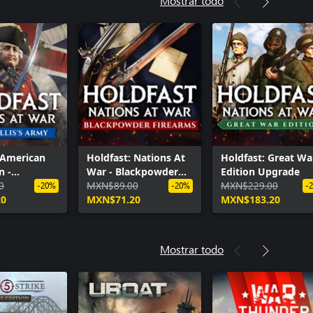
Mostrar todo
 American
Holdfast: Nations At
Holdfast: Great Wa
n -
War - Blackpowder
Edition Upgrade
s' Army
0
Firearms
MXN$89.00
MXN$229.00
-20%
-20%
-
20
MXN$71.20
MXN$183.20
Mostrar todo