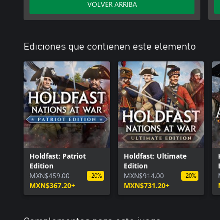
VOLVER ARRIBA
Ediciones que contienen este elemento
Holdfast: Patriot
Holdfast: Ultimate
Edition
Edition
MXN$459.00
MXN$914.00
-20%
-20%
MXN$367.20+
MXN$731.20+