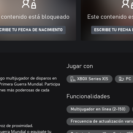
 contenido está bloqueado
Este contenido e
CRIBE TU FECHA DE NACIMIENTO
ESCRIBE TU FECHA 
Jugar con
ego multijugador de disparos en
XBOX Series X|S
PC
Primera Guerra Mundial. Participa
iones más poderosas de cada
Funcionalidades
Multijugador en línea (2-150)
Frecuencia de actualización vari
voz de proximidad.
 Guerra Mundial o equípate tu