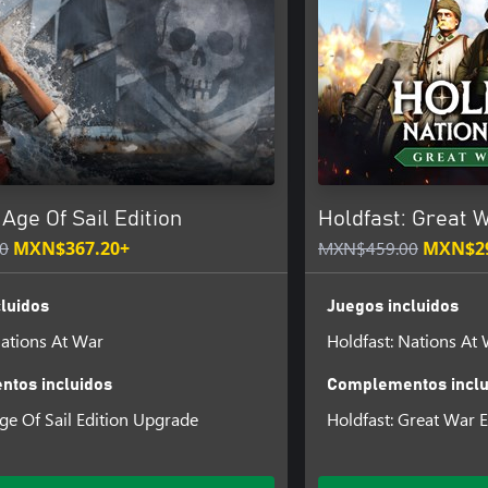
 Age Of Sail Edition
Holdfast: Great W
0
MXN$367.20+
MXN$459.00
MXN$29
luidos
Juegos incluidos
Nations At War
Holdfast: Nations At
tos incluidos
Complementos inclu
Age Of Sail Edition Upgrade
Holdfast: Great War 