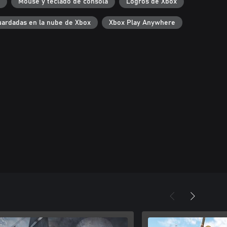
Mouse y teclado de consola
Logros de Xbox
uardadas en la nube de Xbox
Xbox Play Anywhere