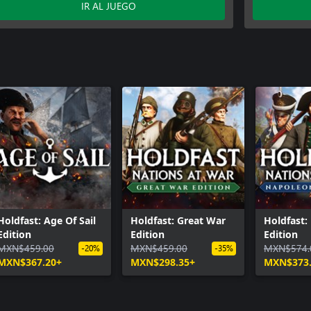
IR AL JUEGO
Holdfast: Age Of Sail
Holdfast: Great War
Holdfast:
Edition
Edition
Edition
MXN$459.00
MXN$459.00
MXN$574.
-20%
-35%
MXN$367.20+
MXN$298.35+
MXN$373.