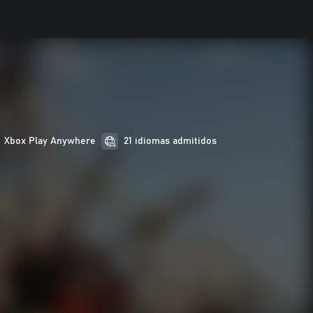
Xbox Play Anywhere
21 idiomas admitidos