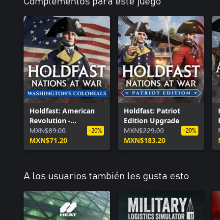
Complementos para este juego
Holdfast: American
Holdfast: Patriot
Revolution -
Edition Upgrade
Washington's
MXN$89.00
MXN$229.00
-20%
-20%
Colonials
MXN$71.20
MXN$183.20
A los usuarios también les gusta esto