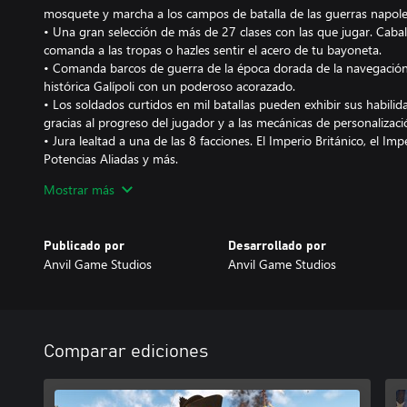
mosquete y marcha a los campos de batalla de las guerras napole
• Una gran selección de más de 27 clases con las que jugar. Cabalg
comanda a las tropas o hazles sentir el acero de tu bayoneta.
• Comanda barcos de guerra de la época dorada de la navegación
histórica Galípoli con un poderoso acorazado.
• Los soldados curtidos en mil batallas pueden exhibir sus habili
gracias al progreso del jugador y a las mecánicas de personalizaci
• Jura lealtad a una de las 8 facciones. El Imperio Británico, el Imp
Potencias Aliadas y más.
• Más de 70 mapas en los distintos escenarios de juego.
Mostrar más
Holdfast es mucho más que un juego: la comunidad aporta una expe
numerosas funciones de rolepaly y al chat de voz de proximidad.
Publicado por
Desarrollado por
da la bienvenida.
Anvil Game Studios
Anvil Game Studios
Comparar ediciones