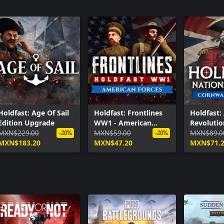
Holdfast: Age Of Sail
Holdfast: Frontlines
Holdfast:
Edition Upgrade
WW1 - American
Revolutio
MXN$229.00
Forces
MXN$59.00
Cornwalli
MXN$89.0
-20%
-20%
MXN$183.20
MXN$47.20
MXN$71.