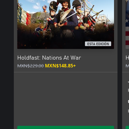
ESTA EDICIÓN
Holdfast: Nations At War
H
MXN$229.00
MXN$148.85+
M