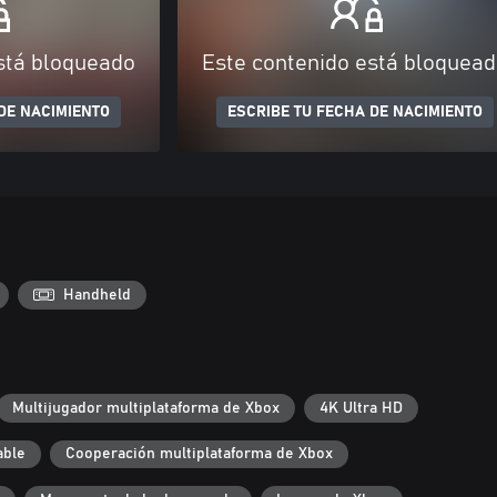
stá bloqueado
Este contenido está bloquea
DE NACIMIENTO
ESCRIBE TU FECHA DE NACIMIENTO
Handheld
Multijugador multiplataforma de Xbox
4K Ultra HD
able
Cooperación multiplataforma de Xbox