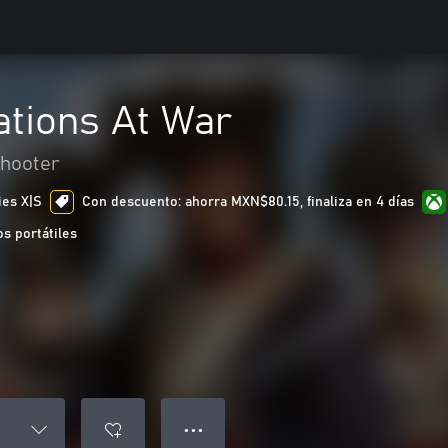
ations At War
hooter
ies X|S
Con descuento: ahorra MXN$80.15, finaliza en 4 días
s portátiles
● ● ●