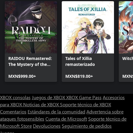
RAIDOU Remastered:
Tales of Xillia
Witc
The Mystery of the
remasterizado
Soulless Army
MXN$999.00+
MXN$819.00+
MXN$
XBOX consolas
Juegos de XBOX
XBOX Game Pass
Accesorios
para XBOX
Noticias de XBOX
Soporte técnico de XBOX
Comentarios
Estándares de la comunidad
Advertencia sobre
ataques fotosensibles
Cuenta de Microsoft
Soporte técnico de
Microsoft Store
Devoluciones
Seguimiento de pedidos
Juegos