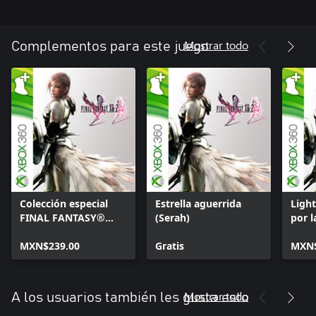
Mostrar todo
Complementos para este juego
Colección especial
Estrella aguerrida
Ligh
FINAL FANTASY®
(Serah)
por l
XIII-2
MXN$239.00
Gratis
MXN$
Mostrar todo
A los usuarios también les gusta esto