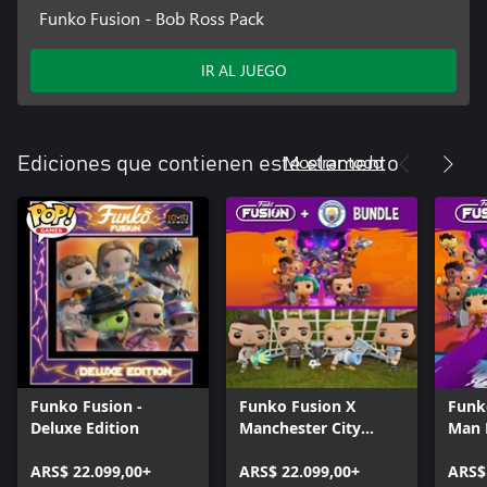
Funko Fusion - Bob Ross Pack
IR AL JUEGO
Mostrar todo
Ediciones que contienen este elemento
Funko Fusion -
Funko Fusion X
Funk
Deluxe Edition
Manchester City
Man 
Bundle
ARS$ 22.099,00+
ARS$ 22.099,00+
ARS$