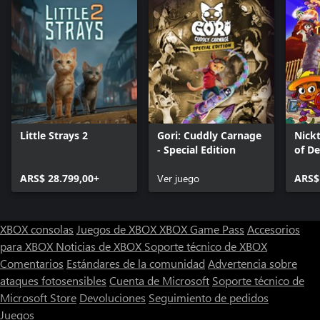
Little Strays 2
Gori: Cuddly Carnage
Nick
- Special Edition
of De
ARS$ 28.799,00+
Ver juego
ARS$
XBOX consolas
Juegos de XBOX
XBOX Game Pass
Accesorios
para XBOX
Noticias de XBOX
Soporte técnico de XBOX
Comentarios
Estándares de la comunidad
Advertencia sobre
ataques fotosensibles
Cuenta de Microsoft
Soporte técnico de
Microsoft Store
Devoluciones
Seguimiento de pedidos
Juegos