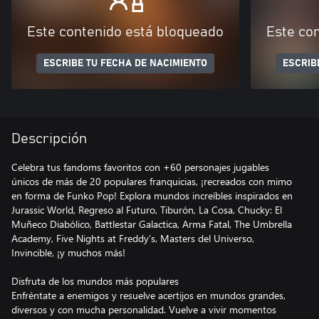
Este contenido está bloqueado
Este co
ESCRIBE TU FECHA DE NACIMIENTO
ESCRIB
Descripción
Celebra tus fandoms favoritos con +60 personajes jugables
únicos de más de 20 populares franquicias, ¡recreados con mimo
en forma de Funko Pop! Explora mundos increíbles inspirados en
Jurassic World, Regreso al Futuro, Tiburón, La Cosa, Chucky: El
Muñeco Diabólico, Battlestar Galactica, Arma Fatal, The Umbrella
Academy, Five Nights at Freddy’s, Masters del Universo,
Invincible, ¡y muchos más!
Disfruta de los mundos más populares
Enfréntate a enemigos y resuelve acertijos en mundos grandes,
diversos y con mucha personalidad. Vuelve a vivir momentos