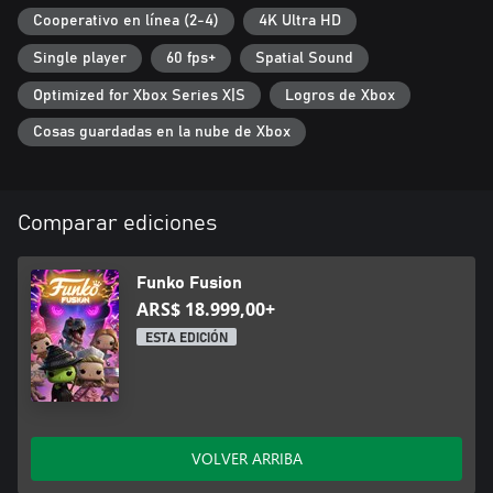
License to Classic Media. The Umbrella Academy © 2024
Cooperativo en línea (2-4)
4K Ultra HD
Universal Content Productions LLC. All Rights Reserved. Xena:
Single player
60 fps+
Spatial Sound
Warrior Princess © 2024 Universal Television LLC.
Optimized for Xbox Series X|S
Logros de Xbox
Cosas guardadas en la nube de Xbox
Comparar ediciones
Funko Fusion
ARS$ 18.999,00+
ESTA EDICIÓN
VOLVER ARRIBA