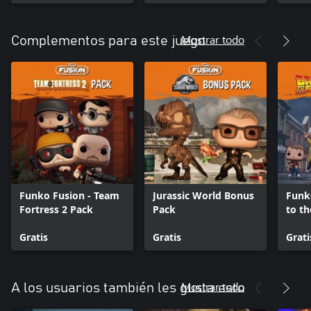
Mostrar todo
Complementos para este juego
Funko Fusion - Team
Jurassic World Bonus
Funk
Fortress 2 Pack
Pack
to th
Pack
Gratis
Gratis
Grati
Mostrar todo
A los usuarios también les gusta esto