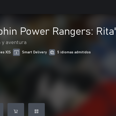
phin Power Rangers: Rita
 y aventura
ies X|S
Smart Delivery
5 idiomas admitidos