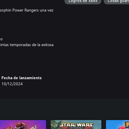
Logros de Xbox
Cosas guar
Morphin Power Rangers una vez
no
tintas temporadas de la exitosa
de vehículos de estilo arcade
s jefes
Fecha de lanzamiento
10/12/2024