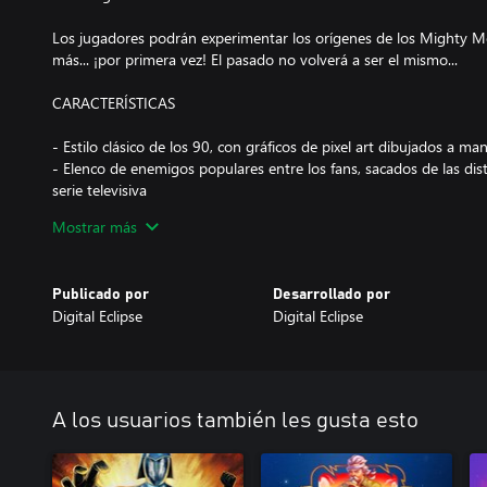
Los jugadores podrán experimentar los orígenes de los Mighty 
más... ¡por primera vez! El pasado no volverá a ser el mismo...
CARACTERÍSTICAS
- Estilo clásico de los 90, con gráficos de pixel art dibujados a ma
- Elenco de enemigos populares entre los fans, sacados de las dis
serie televisiva
- Remix de eventos y episodios memorables de la serie
Mostrar más
- Acción y peleas en 2D con secuencias de disparos y conducción 
- Pilotea todos los Dinozords originales
- Salta a la cabina del legendario Megazord y derrota a gigantesco
Publicado por
Desarrollado por
Digital Eclipse
Digital Eclipse
A los usuarios también les gusta esto