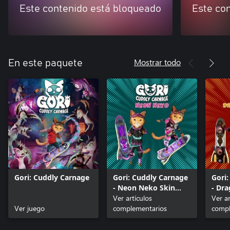
Este contenido está bloqueado
Este co
Mostrar todo
En este paquete
Gori: Cuddly Carnage
Gori: Cuddly Carnage
Gori
- Neon Neko Skin
- Dr
Pack
Ver artículos
Ver ar
Ver juego
complementarios
compl