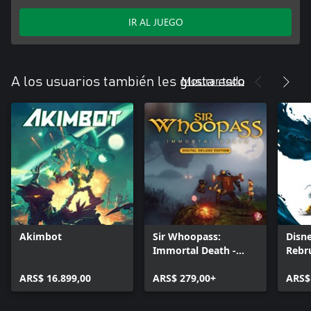
IR AL JUEGO
Mostrar todo
A los usuarios también les gusta esto
Akimbot
Sir Whoopass:
Disne
Immortal Death -
Rebr
Digital Deluxe Edition
ARS$ 16.899,00
ARS$ 279,00+
ARS$