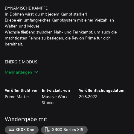
DYNAMISCHE KÄMPFE
In Dolmen wirst du mit jedem Kampf stärker!
Erlebe ein umfangreiches Kampfsystem mit einer Vielzahl an
Waffen und Moves.
Wechsle fließend zwischen Nah- und Fernkampf, um auch die
mächtigsten Feinde zu besiegen, die Revion Prime für dich
bereithält.
ENERGIE MODUS
In Dolmen ist der richtige Einsatz von Energie der Schlüssel zum
Mehr anzeigen
Erfolg.
Energie wird nicht nur als Ressource für den Fernkampf, sondern
auch für die Aktivierung des „Energiemodus“ verwendet.
Veröffentlicht von
Entwickelt von
Veröffentlichungsdatum
Der Energiemodus verleiht deinen Nahkampfwaffen mächtige
Prime Matter
Massive Work
20.5.2022
elementare Statuseffekte, mit denen du die Schwächen deiner
Studio
Gegner voll ausnutzen kannst.
Wiedergabe mit
ENTDECKE EINEN MYSTERIÖSEN PLANETEN
Eine verwüstete und düstere, aber zugleich schöne Welt wartet
XBOX One
XBOX Series X|S
darauf, von dir erkundet zu werden.