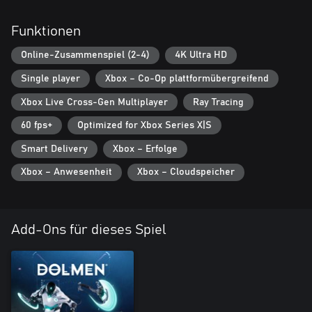
Kannst du die Geheimnisse lüften, die sich auf Revion Prime
verbergen? Oder wird diese grausame Welt dich an die Schwelle
Funktionen
des Todes treiben?
Online-Zusammenspiel (2-4)
4K Ultra HD
Single player
Xbox – Co-Op plattformübergreifend
EINE HERAUSFORDERUNG ERWARTET DICH
Dein Überleben ist das Letzte, was diese Welt möchte.
Xbox Live Cross-Gen Multiplayer
Ray Tracing
Wird deine Zeitlinie vernichtet, oder kannst du die
Herausforderungen meistern, die dich erwarten?
60 fps+
Optimized for Xbox Series X|S
Smart Delivery
Xbox – Erfolge
STELLE DICH SCHRECKLICHEN BOSSEN
Xbox – Anwesenheit
Xbox – Cloudspeicher
Revion Prime hält eine Reihe grausamer Monstrositäten bereit,
um deine Fähigkeiten auf die Probe zu stellen.
Add-Ons für dieses Spiel