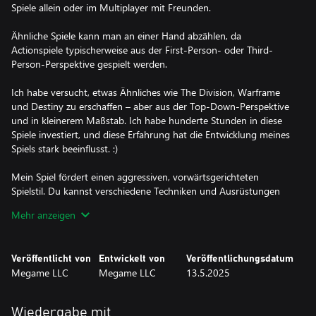
Spiele allein oder im Multiplayer mit Freunden.
Ähnliche Spiele kann man an einer Hand abzählen, da
Actionspiele typischerweise aus der First-Person- oder Third-
Person-Perspektive gespielt werden.
Ich habe versucht, etwas Ähnliches wie The Division, Warframe
und Destiny zu erschaffen – aber aus der Top-Down-Perspektive
und in kleinerem Maßstab. Ich habe hunderte Stunden in diese
Spiele investiert, und diese Erfahrung hat die Entwicklung meines
Spiels stark beeinflusst. :)
Mein Spiel fördert einen aggressiven, vorwärtsgerichteten
Spielstil. Du kannst verschiedene Techniken und Ausrüstungen
kombinieren, um mächtige, ausrüstungsbasierte Kombos zu
Mehr anzeigen
erstellen.
Jeder kann seinen eigenen Build kreieren – sei es im Nahkampf,
Veröffentlicht von
Entwickelt von
Veröffentlichungsdatum
mit Fähigkeiten oder als Scharfschütze aus der Distanz.
Megame LLC
Megame LLC
13.5.2025
Wenn du Actionspiele mit vielfältigem Loot liebst, ist CyberCorp
genau das Richtige für dich.
Wiedergabe mit