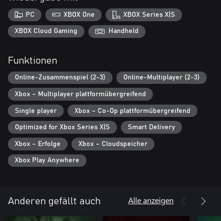
Story
Du bist ein Kämpfer der CyberCorp. In deinen Händen hältst du
PC
XBOX One
XBOX Series X|S
Synth – ein einzigartiges und gefährliches Stück Technologie: eine
ferngesteuerte Kampfeinheit.
XBOX Cloud Gaming
Handheld
Bist du bereit, deine Waffe zu nehmen und Ordnung in die
Straßen der Stadt zurückzubringen?
Funktionen
Online-Zusammenspiel (2-3)
Online-Multiplayer (2-3)
Xbox – Multiplayer plattformübergreifend
Single player
Xbox – Co-Op plattformübergreifend
Optimized for Xbox Series X|S
Smart Delivery
Xbox – Erfolge
Xbox – Cloudspeicher
Xbox Play Anywhere
Alle anzeigen
Anderen gefällt auch