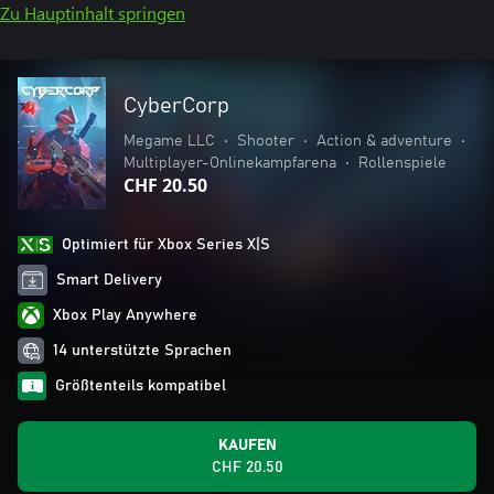
Zu Hauptinhalt springen
CyberCorp
Megame LLC
•
Shooter
•
Action & adventure
•
Multiplayer-Onlinekampfarena
•
Rollenspiele
CHF 20.50
Optimiert für Xbox Series X|S
Smart Delivery
Xbox Play Anywhere
14 unterstützte Sprachen
Größtenteils kompatibel
KAUFEN
CHF 20.50