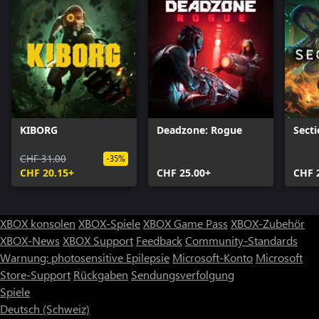
KIBORG
Deadzone: Rogue
Secti
CHF 31.00
-35%
CHF 20.15+
CHF 25.00+
CHF 
XBOX konsolen
XBOX-Spiele
XBOX Game Pass
XBOX-Zubehör
XBOX-News
XBOX Support
Feedback
Community-Standards
Warnung: photosensitive Epilepsie
Microsoft-Konto
Microsoft
Store-Support
Rückgaben
Sendungsverfolgung
Spiele
Deutsch (Schweiz)