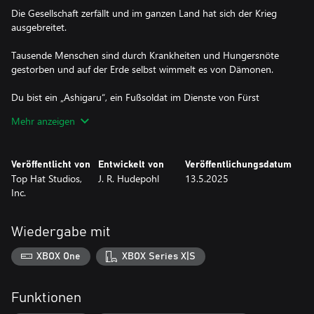
Die Gesellschaft zerfällt und im ganzen Land hat sich der Krieg
ausgebreitet.
Tausende Menschen sind durch Krankheiten und Hungersnöte
gestorben und auf der Erde selbst wimmelt es von Dämonen.
Du bist ein „Ashigaru“, ein Fußsoldat im Dienste von Fürst
Takeda Nobumitsu.
Mehr anzeigen
Von einem mächtigen Dämonenkönig getäuscht, führte dein
Herr seine Armee in einen Hinterhalt. Alle kamen um, außer dir.
Veröffentlicht von
Entwickelt von
Veröffentlichungsdatum
Gegen deinen Willen opferte dein Herr sein Leben, um dir bei der
Top Hat Studios,
J. R. Hudepohl
13.5.2025
Flucht aus der Schlacht zu helfen.
Inc.
Du hast geschworen, den Dämon, der deinen Herren verraten
hat, aufzuspüren und zu besiegen.
Wiedergabe mit
Du nimmst deinen möglicherweise letzten Atemzug auf dieser
XBOX One
XBOX Series X|S
sterblichen Ebene und bereitest dich darauf vor, …
das Labyrinth des Dämonenkönigs zu betreten!“
Funktionen