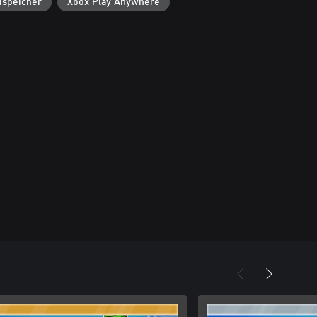
dspeicher
Xbox Play Anywhere