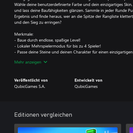
Wähle deine benutzerdefinierte Farbe und dein einzigartiges Skin,
und lass deine Baufähigkeiten glänzen. Sammle in jeder Runde P
Ergebnis und finde heraus, wer an die Spitze der Rangliste kletter
und den Sieg zu erringen?
Merkmale:
- Baue durch endlose, spaßige Level!
- Lokaler Mehrspielermodus für bis zu 4 Spieler!
- Passe deine Steine und deinen Charakter für einen einzigartige
- Erweitere dein Schloss mit extra Steinen!
Mehr anzeigen
- Fordere dich in epischen Bonus- und Boss-Leveln heraus!
Übertreffe, überliste und halte länger durch als die Konkurrenz—
Veröffentlicht von
Entwickelt von
Brückenbauen so viel Spaß machen könnte?
QubicGames S.A.
QubicGames
Editionen vergleichen