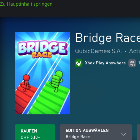
Zu Hauptinhalt springen
Bridge Rac
QubicGames S.A.
•
Act
Xbox Play Anywhere
EDITION AUSWÄHLEN
KAUFEN
Bridge Race
CHF 5.10+