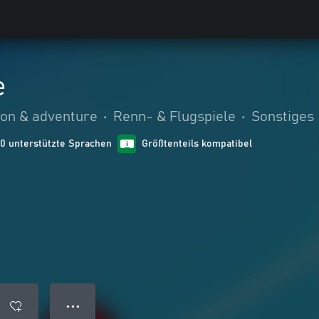
e
ion & adventure
•
Renn- & Flugspiele
•
Sonstiges
10 unterstützte Sprachen
Größtenteils kompatibel
● ● ●