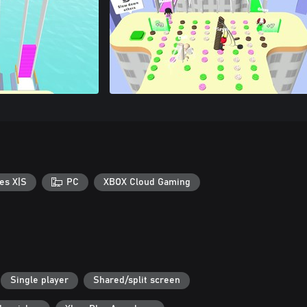
es X|S
PC
XBOX Cloud Gaming
Single player
Shared/split screen