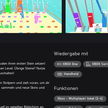
Wiedergabe mit
valen ihren ersten Stein setzen!
XBOX One
XBOX Seri
en Level. Übrige Steine? Nutze
uschalten!
Handheld
m Stolpern und zieh voran, um dir
zu sammeln und neue Skins und
Funktionen
Xbox – Multiplayer lokal (2-4)
ll im geteilten Bildschirm an.