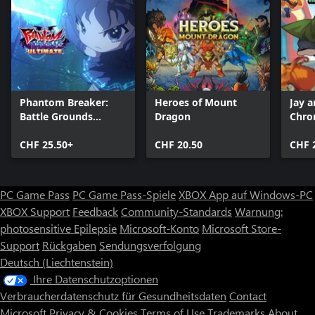
Schließe dich durch einfachen Drop-in-/Drop-out-Koop mit bis
zu drei Freunden zusammen, lokal oder online. Kämpfe allein
oder stürzt euch zusammen auf die Straße.
Phantom Breaker:
Heroes of Mount
Jay a
Battle Grounds
Dragon
Chro
Ultimate
CHF 25.50+
CHF 20.50
CHF 
PC Game Pass
PC Game Pass-Spiele
XBOX App auf Windows-PC
XBOX Support
Feedback
Community-Standards
Warnung:
photosensitive Epilepsie
Microsoft-Konto
Microsoft Store-
Support
Rückgaben
Sendungsverfolgung
Deutsch (Liechtenstein)
Ihre Datenschutzoptionen
Verbraucherdatenschutz für Gesundheitsdaten
Contact
Microsoft
Privacy & Cookies
Terms of Use
Trademarks
About