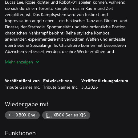
Lucas Lee, Roxie Richter und Robot-01 spielen können, während
sie sich durch ein Toronto kämpfen, das in Raum und Zeit
zersplittert ist. Das Kampfsystem wird von Instinkt und
Improvisation angetrieben – ein hektischer Tanz aus Fäusten und
Finesse, der Strategie, Spontaneität und eine ordentliche Portion
chaotischen Nahkampf belohnt. Reihe stylische Kombos
aneinander, experimentiere mit verrückten Waffen und entfessle
übertriebene Spezialangriffe. Charaktere können mit besonderen
Abzeichen verbessert werden, die ihre Werte erhöhen und
besondere Boni gewähren. Spieler erkunden eine ganze Stadt mit
Mehr anzeigen
vernetzten Levels, um alte und neue Bekannte zu treffen, Quests
abzuschließen und versteckte Bereiche zu entdecken. Im
Mehrspieler-Koop – lokal oder online – können bis zu vier Spieler
Veröffentlicht von
Entwickelt von
Veröffentlichungsdatum
bei der Action mitmachen und es so zu einem spaßigen
Tribute Games Inc.
Tribute Games Inc.
3.3.2026
dynamischen Erlebnis machen.
7 spielbare Charaktere
Wiedergabe mit
Schlüpfe in die Schuhe von sieben Fan-Lieblingen: SCOTT
PILGRIM, RAMONA FLOWERS, MATTHEW PATEL, GIDEON
XBOX One
XBOX Series X|S
GRAVES, LUCAS LEE, ROXIE RICHTER und ROBOT-01 – jeder mit
seinem eigenen Kampfstil.
Funktionen
Ein brandneues Abenteuer