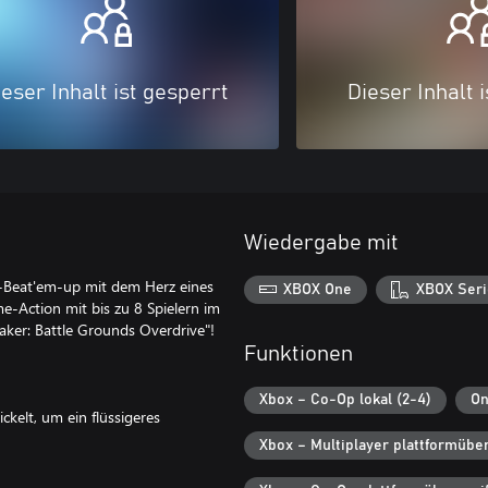
eser Inhalt ist gesperrt
Dieser Inhalt 
Wiedergabe mit
ng-Beat'em-up mit dem Herz eines
XBOX One
XBOX Seri
e-Action mit bis zu 8 Spielern im
aker: Battle Grounds Overdrive"!
Funktionen
Xbox – Co-Op lokal (2-4)
On
kelt, um ein flüssigeres
Xbox – Multiplayer plattformübe