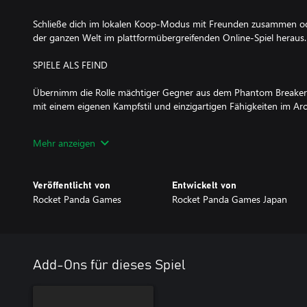
Schließe dich im lokalen Koop-Modus mit Freunden zusammen ode
der ganzen Welt im plattformübergreifenden Online-Spiel heraus.
SPIELE ALS FEIND
Übernimm die Rolle mächtiger Gegner aus dem Phantom Breaker:
mit einem eigenen Kampfstil und einzigartigen Fähigkeiten im A
REMASTERTER SOUNDTRACK
Mehr anzeigen
Spieler können einen komplett neuen Soundtrack wählen, der v
The Phantom Breakers komponiert wurde, oder die klassischen V
Veröffentlicht von
Entwickelt von
Overdrive.
Rocket Panda Games
Rocket Panda Games Japan
Add-Ons für dieses Spiel