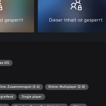
ist gesperrt
Dieser Inhalt ist gesperrt
es X|S
line-Zusammenspiel (2-6)
Online-Multiplayer (2-8)
rgreifend
Single player