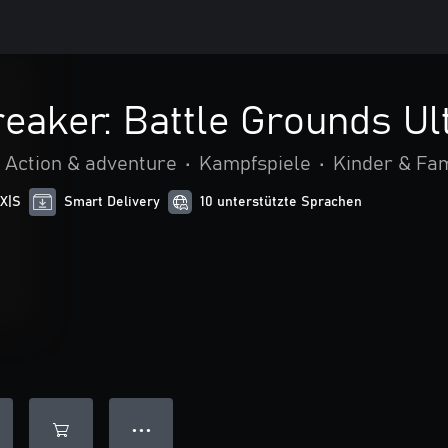
eaker: Battle Grounds Ul
Action & adventure
•
Kampfspiele
•
Kinder & Fam
 X|S
Smart Delivery
10 unterstützte Sprachen
● ● ●