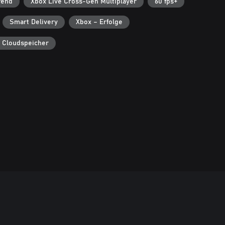
fend
Xbox Live Cross-Gen Multiplayer
60 fps+
Smart Delivery
Xbox – Erfolge
 Cloudspeicher