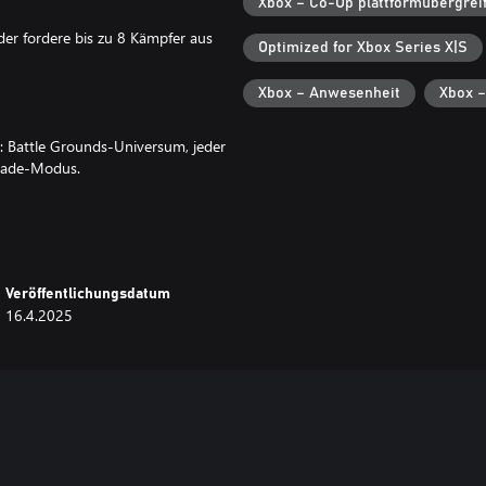
Xbox – Co-Op plattformübergrei
r fordere bis zu 8 Kämpfer aus
Optimized for Xbox Series X|S
Xbox – Anwesenheit
Xbox –
 Battle Grounds-Universum, jeder
rcade-Modus.
on der reinen Mädchen-Rockband
ersionen aus PB:BG oder PB:BG
Veröffentlichungsdatum
16.4.2025