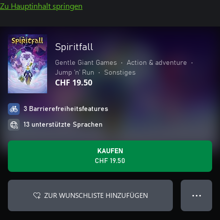
Zu Hauptinhalt springen
Spiritfall
Gentle Giant Games
•
Action & adventure
•
Jump ’n’ Run
•
Sonstiges
CHF 19.50
3 Barrierefreiheitsfeatures
13 unterstützte Sprachen
KAUFEN
CHF 19.50
ZUR WUNSCHLISTE HINZUFÜGEN
● ● ●