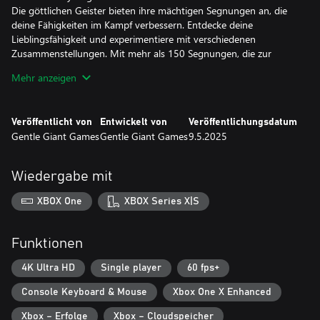
Die göttlichen Geister bieten ihre mächtigen Segnungen an, die
deine Fähigkeiten im Kampf verbessern. Entdecke deine
Lieblingsfähigkeit und experimentiere mit verschiedenen
Zusammenstellungen. Mit mehr als 150 Segnungen, die zur
Auswahl stehen, ergeben sich aus diesen Gaben zahlreiche
Mehr anzeigen
taktische Ansätze, die dich dazu ermutigen, Synergien zu finden,
die zu deinem Spielstil passen.
Veröffentlicht von
Entwickelt von
Veröffentlichungsdatum
■ Werde aus Niederlagen stärker
Gentle Giant Games
Gentle Giant Games
9.5.2025
Der Tod ist nur ein vorübergehender Rückschlag. Erwache
gestärkt im Heiligtum und setze dein Abenteuer fort. Nutze die
Ressourcen, die du gesammelt hast, um deine Fertigkeiten zu
Wiedergabe mit
verbessern, einzigartige Kräfte freizuschalten und mächtige
Waffen mit einzigartigen Bewegungssets zu erwecken.
XBOX One
XBOX Series X|S
Funktionen
4K Ultra HD
Single player
60 fps+
Console Keyboard & Mouse
Xbox One X Enhanced
Xbox – Erfolge
Xbox – Cloudspeicher