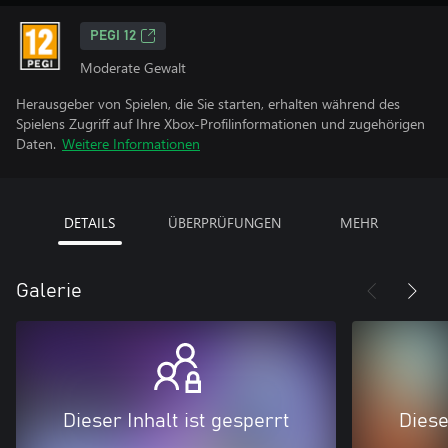
PEGI 12
Moderate Gewalt
Herausgeber von Spielen, die Sie starten, erhalten während des
Spielens Zugriff auf Ihre Xbox-Profilinformationen und zugehörigen
Daten.
Weitere Informationen
DETAILS
ÜBERPRÜFUNGEN
MEHR
Galerie
Dieser Inhalt ist gesperrt
Diese