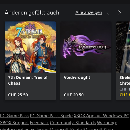
• Atemberaubende Grafik, die dich in die Welt eintauchen lässt
• Mit jedem Lauf wirst du stärker und stehst du vor neuen
Alle anzeigen
Anderen gefällt auch
Herausforderungen.
• Umfangreiche Anpassungsmöglichkeiten und
Charakteroptionen für spannende Builds
• Bezwinge die Verderbtheit, um die Geschichte zu enträtseln
7th Domain: Tree of
Voidwrought
Skel
Chaos
Chron
- Com
CHF 
CHF 25.50
CHF 20.50
CHF 
PC Game Pass
PC Game Pass-Spiele
XBOX App auf Windows-PC
XBOX Support
Feedback
Community-Standards
Warnung:
photosensitive Epilepsie
Microsoft-Konto
Microsoft Store-