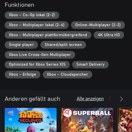
Mondes!
Funktionen
- Beeindruckende Cartoon-Grafiken, bei denen aus dem Weltall
auf das Gesicht einer Figur gezoomt wird
Xbox – Co-Op lokal (2-2)
- KNALLHARTER ANIME-SOUNDTRACK von Giorgiost
Xbox – Multiplayer lokal (2-4)
Online-Multiplayer (2-2)
Xbox – Multiplayer plattformübergreifend
4K Ultra HD
Single player
Shared/split screen
Xbox Live Cross-Gen Multiplayer
Optimized for Xbox Series X|S
Smart Delivery
Xbox – Erfolge
Xbox – Cloudspeicher
Alle anzeigen
Anderen gefällt auch