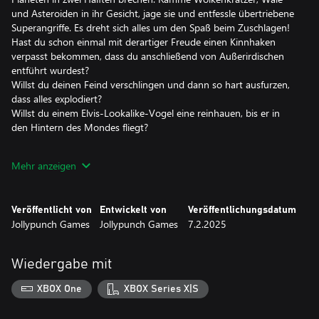
und Asteroiden in ihr Gesicht, jage sie und entfessle übertriebene
Superangriffe. Es dreht sich alles um den Spaß beim Zuschlagen!
Hast du schon einmal mit derartiger Freude einen Kinnhaken
verpasst bekommen, dass du anschließend von Außerirdischen
entführt wurdest?
Willst du deinen Feind verschlingen und dann so hart ausfurzen,
dass alles explodiert?
Willst du einem Elvis-Lookalike-Vogel eine reinhauen, bis er in
den Hintern des Mondes fliegt?
FLY PUNCH BOOM! sagt JA zu all dem und mehr. So viel mehr.
Mehr anzeigen
FEATURES:
- LOKALER und ONLINE-Multiplayer für bis zu 4 SPIELER
Veröffentlicht von
Entwickelt von
Veröffentlichungsdatum
- ARCADE-MODUS, FREISCHALTBARE INHALTE und
Jollypunch Games
Jollypunch Games
7.2.2025
GEHEIMNISSE für Einzelspieler.
- ZERSTÖRBARE LEVELS, wo alles eine Falle und alles eine Waffe
ist!
Wiedergabe mit
- ANIME-KÄMPFE mit fliegenden Fäusten, deformierten
Gesichtern und albernen Spezialangriffen
XBOX One
XBOX Series X|S
- 40 LEVEL-GEFAHREN: werde von Katzen zerfleischt, zerbreche
den Planeten in zwei Hälften oder explodiere in den Hintern des