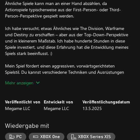
Ähnliche Spiele kann man an einer Hand abzählen, da
Actionspiele typischerweise aus der First-Person- oder Third-
Person-Perspektive gespielt werden.
Ich habe versucht, etwas Ähnliches wie The Division, Warframe
und Destiny zu erschaffen – aber aus der Top-Down-Perspektive
und in kleinerem Maßstab. Ich habe hunderte Stunden in diese
Spiele investiert, und diese Erfahrung hat die Entwicklung meines
Spiels stark beeinflusst. :)
Mein Spiel fördert einen aggressiven, vorwärtsgerichteten
Spielstil. Du kannst verschiedene Techniken und Ausrüstungen
kombinieren, um mächtige, ausrüstungsbasierte Kombos zu
Mehr anzeigen
erstellen.
Jeder kann seinen eigenen Build kreieren – sei es im Nahkampf,
Veröffentlicht von
Entwickelt von
Veröffentlichungsdatum
mit Fähigkeiten oder als Scharfschütze aus der Distanz.
Megame LLC
Megame LLC
13.5.2025
Wenn du Actionspiele mit vielfältigem Loot liebst, ist CyberCorp
genau das Richtige für dich.
Wiedergabe mit
Story
Du bist ein Kämpfer der CyberCorp. In deinen Händen hältst du
PC
XBOX One
XBOX Series X|S