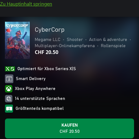
Zu Hauptinhalt springen
CyberCorp
Megame LLC
•
Shooter
•
Action & adventure
•
Multiplayer-Onlinekampfarena
•
Rollenspiele
CHF 20.50
Optimiert für Xbox Series X|S
Smart Delivery
Xbox Play Anywhere
14 unterstützte Sprachen
Größtenteils kompatibel
KAUFEN
CHF 20.50