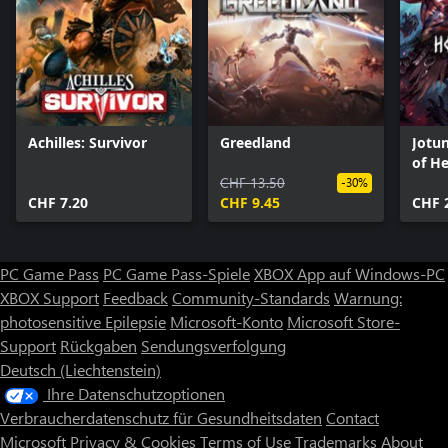
Achilles: Survivor
Greedland
Jotu
of He
CHF 13.50
-30%
CHF 7.20
CHF 9.45
CHF 
PC Game Pass
PC Game Pass-Spiele
XBOX App auf Windows-PC
XBOX Support
Feedback
Community-Standards
Warnung:
photosensitive Epilepsie
Microsoft-Konto
Microsoft Store-
Support
Rückgaben
Sendungsverfolgung
Deutsch (Liechtenstein)
Ihre Datenschutzoptionen
Verbraucherdatenschutz für Gesundheitsdaten
Contact
Microsoft
Privacy & Cookies
Terms of Use
Trademarks
About