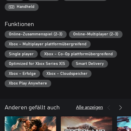
Synth – ein einzigartiges und gefährliches Stück Technologie: eine
ferngesteuerte Kampfeinheit.
Handheld
Bist du bereit, deine Waffe zu nehmen und Ordnung in die
Straßen der Stadt zurückzubringen?
Funktionen
Online-Zusammenspiel (2-3)
Online-Multiplayer (2-3)
Xbox – Multiplayer plattformübergreifend
Single player
Xbox – Co-Op plattformübergreifend
Optimized for Xbox Series X|S
Smart Delivery
Xbox – Erfolge
Xbox – Cloudspeicher
Xbox Play Anywhere
Alle anzeigen
Anderen gefällt auch