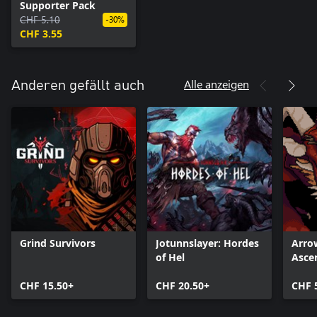
Supporter Pack
CHF 5.10
-30%
CHF 3.55
Alle anzeigen
Anderen gefällt auch
Grind Survivors
Jotunnslayer: Hordes
Arro
of Hel
Asce
CHF 15.50+
CHF 20.50+
CHF 