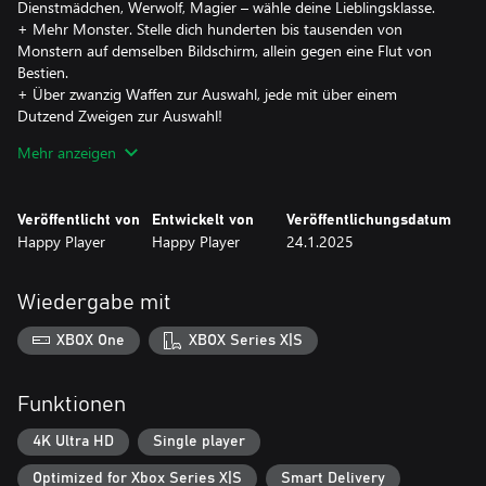
Dienstmädchen, Werwolf, Magier – wähle deine Lieblingsklasse.
+ Mehr Monster. Stelle dich hunderten bis tausenden von
Monstern auf demselben Bildschirm, allein gegen eine Flut von
Bestien.
+ Über zwanzig Waffen zur Auswahl, jede mit über einem
Dutzend Zweigen zur Auswahl!
+ Reiche Spielstile. Mache jede Wahl bedeutsam und spiele in
Mehr anzeigen
deinem einzigartigen Stil!
+ Reichhaltige Talente zum Verbessern, die deinen Charakter
noch einzigartiger machen!
Veröffentlicht von
Entwickelt von
Veröffentlichungsdatum
Happy Player
Happy Player
24.1.2025
Wiedergabe mit
XBOX One
XBOX Series X|S
Funktionen
4K Ultra HD
Single player
Optimized for Xbox Series X|S
Smart Delivery