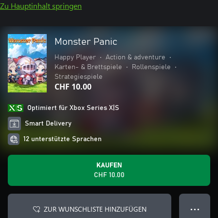
Zu Hauptinhalt springen
Monster Panic
Happy Player
•
Action & adventure
•
Karten- & Brettspiele
•
Rollenspiele
•
Strategiespiele
CHF 10.00
Optimiert für Xbox Series X|S
Smart Delivery
12 unterstützte Sprachen
KAUFEN
CHF 10.00
ZUR WUNSCHLISTE HINZUFÜGEN
● ● ●