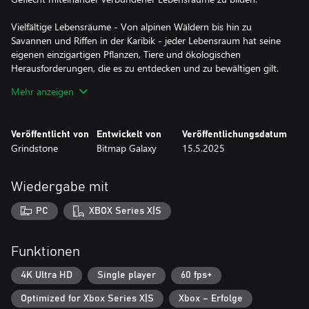
Vielfältige Lebensräume - Von alpinen Wäldern bis hin zu
Savannen und Riffen in der Karibik - jeder Lebensraum hat seine
eigenen einzigartigen Pflanzen, Tiere und ökologischen
Herausforderungen, die es zu entdecken und zu bewältigen gilt.
Mehr anzeigen
Mehrere Spielmodi - Neben den regulären Harmonie- und
Rätselspielmodi können Sie im Kreativmodus die Natur ohne
Einschränkungen gestalten, und mit dem Fotomodus können Sie
Veröffentlicht von
Entwickelt von
Veröffentlichungsdatum
Ihre Kreationen am Ende festhalten und teilen.
Grindstone
Bitmap Galaxy
15.5.2025
Naturwunder - Nichts kann deine Karte mehr verschönern als
Naturwunder wie verschneite Alpen, Lavendelfelder oder
Wiedergabe mit
Redwood-Wälder, die du dank eines einzigartigen Karten-
Upcycle-Systems erwerben kannst.
PC
XBOX Series X|S
Funktionen
4K Ultra HD
Single player
60 fps+
Optimized for Xbox Series X|S
Xbox – Erfolge