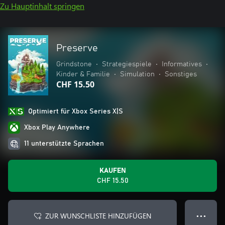
Zu Hauptinhalt springen
Preserve
Grindstone
•
Strategiespiele
•
Informatives
•
Kinder & Familie
•
Simulation
•
Sonstiges
CHF 15.50
Optimiert für Xbox Series X|S
Xbox Play Anywhere
11 unterstützte Sprachen
KAUFEN
CHF 15.50
ZUR WUNSCHLISTE HINZUFÜGEN
● ● ●