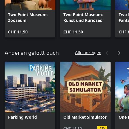
Two Point Museum:
Two Point Museum:
Two 
Zooseum
Kunst und Kurioses
Fant
CHF 11.50
CHF 11.50
CHF 
Alle anzeigen
Anderen gefällt auch
Parking World
Old Market Simulator
One 
CHF 15.50
-25%