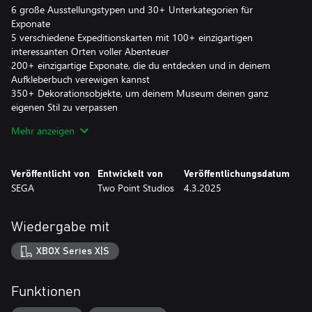
6 große Ausstellungstypen und 30+ Unterkategorien für
Exponate
5 verschiedene Expeditionskarten mit 100+ einzigartigen
interessanten Orten voller Abenteuer
200+ einzigartige Exponate, die du entdecken und in deinem
Aufkleberbuch verewigen kannst
350+ Dekorationsobjekte, um deinem Museum deinen ganz
eigenen Stil zu verpassen
18 Gästetypen, die versorgt werden wollen – anstrengende
Mehr anzeigen
Kinder inklusive
Schalte alle Museen im Two Point County frei und führe sie zum
Erfolg!
Veröffentlicht von
Entwickelt von
Veröffentlichungsdatum
SEGA
Two Point Studios
4.3.2025
Taucht ein in die Welt der Museumsverwaltung und gestaltet
und verfeinert eure ganz eigenen Museen, um euren Gästen ein
unvergessliches Erlebnis zu bieten. Koordiniert Expertenteams auf
Wiedergabe mit
Expeditionen in entfernte Gegenden, um neue
Ausstellungsstücke zu finden und so Scharen an Gästen in euer
XBOX Series X|S
Museum zu locken und ihren Wissensdurst mit einer kräftigen
Dosis Infotainment zu stillen. Und nebenbei müsst ihr natürlich
die Ausstellungsstücke sichern, die Museumsräume sauber und
Funktionen
das Personal bei Laune halten … und natürlich verhindern, dass