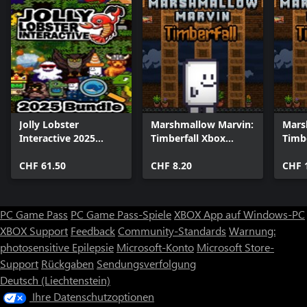
Jolly Lobster
Marshmallow Marvin:
Mars
Interactive 2025
Timberfall Xbox
Timbe
Bundle
Bundle
CHF 61.50
CHF 8.20
CHF 
PC Game Pass
PC Game Pass-Spiele
XBOX App auf Windows-PC
XBOX Support
Feedback
Community-Standards
Warnung:
photosensitive Epilepsie
Microsoft-Konto
Microsoft Store-
Support
Rückgaben
Sendungsverfolgung
Deutsch (Liechtenstein)
Ihre Datenschutzoptionen