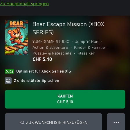
Zu Hauptinhalt springen
Bear Escape Mission (XBOX
SERIES)
YUME GAME STUDIO
•
Jump ’n’ Run
•
Action & adventure
•
Kinder & Familie
•
Puzzle- & Ratespiele
•
Klassiker
CHF 5.10
Optimiert für Xbox Series X|S
2 unterstützte Sprachen
KAUFEN
CHF 5.10
ZUR WUNSCHLISTE HINZUFÜGEN
● ● ●