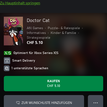
Zu Hauptinhalt springen
Doctor Cat
Afil Games
•
Puzzle- & Ratespiele
•
Informatives
•
Kinder & Familie
•
Strategiespiele
CHF 5.10
Optimiert für Xbox Series X|S
Smart Delivery
1 unterstützte Sprachen
KAUFEN
CHF 5.10
ZUR WUNSCHLISTE HINZUFÜGEN
● ● ●