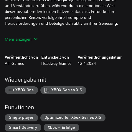
und Verständnis zu üben, während du in die emotionale Welt
dieser bezaubernden kleinen Katzen eintauchst. Entdecke ihre
persönlichen Reisen, verfolge ihre Triumphe und
Herausforderungen und beteilige dich aktiv an ihrer Genesung.
Dieses Spiel bietet die perfekte Kombination aus Spaß und
Mehr anzeigen
persönlichem Wachstum. Du wirst von bezaubernden Rätseln
unterhalten, während du über tiefgründige Themen nachdenkst
und wie sie sich auf die reale Welt anwenden lassen. Schließlich
Veröffentlicht von
Entwickelt von
Veröffentlichungsdatum
sind die Traumata, mit denen sich die Katzen im Spiel konfrontiert
Afil Games
Headway Games
12.4.2024
sehen, von echten Erfahrungen inspiriert, was die Erfahrung noch
bedeutsamer macht.
Wiedergabe mit
Mit Doctor Cat wirst du eine aufregende, fesselnde und
mitreißende Erfahrung machen, die voller wichtiger Lektionen
XBOX One
XBOX Series X|S
über die Bedeutung der Fürsorge und Unterstützung für andere
steckt. Mach dich bereit, dich in diese bezaubernden Fellnasen zu
verlieben und dich auf eine einzigartige und transformative Reise
Funktionen
zu begeben!
Single player
Optimized for Xbox Series X|S
Smart Delivery
Xbox – Erfolge