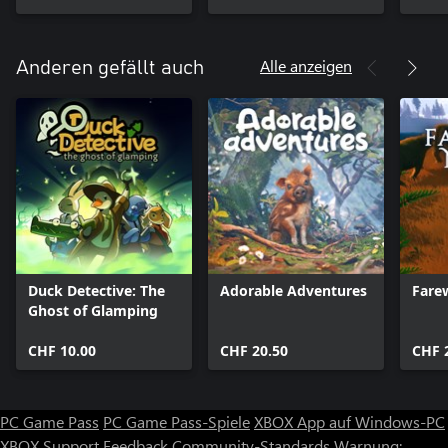
Soko
Docto
Alle anzeigen
Anderen gefällt auch
Duck Detective: The
Adorable Adventures
Fare
Ghost of Glamping
CHF 10.00
CHF 20.50
CHF 
PC Game Pass
PC Game Pass-Spiele
XBOX App auf Windows-PC
XBOX Support
Feedback
Community-Standards
Warnung: