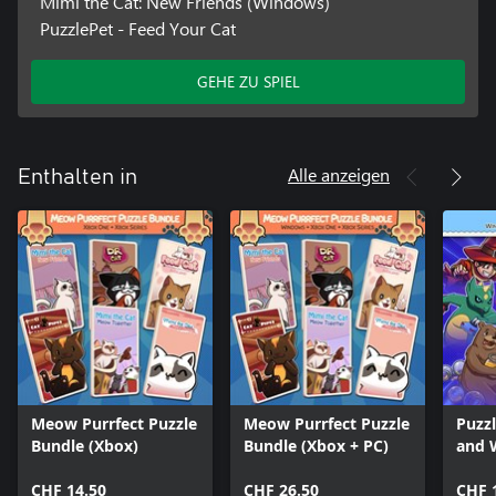
Mimi the Cat: New Friends (Windows)
PuzzlePet - Feed Your Cat
GEHE ZU SPIEL
Alle anzeigen
Enthalten in
Meow Purrfect Puzzle
Meow Purrfect Puzzle
Puzz
Bundle (Xbox)
Bundle (Xbox + PC)
and 
Hone
CHF 14.50
CHF 26.50
Soko
CHF 