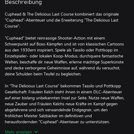
Beschreibung
Cuphead & The Delicious Last Course kombiniert das originale
"Cuphead"-Abenteuer und die Erweiterung "The Delicious Last
Course".
"Cuphead" bietet reinrassige Shooter-Action mit einem
Schwerpunkt auf Boss-Kämpfen und ist von klassischen Cartoons
aus den 1930ern inspiriert. Spiele als Tassilo oder Pottkopp im
Einzelspieler- oder lokalen Koop-Modus, durchquere fantastische
Welten, beschaffe dir neue Waffen, erlerne mächtige Superkünste
und decke verborgene Geheimnisse auf, während du versuchst,
deine Schulden beim Teufel zu begleichen.
In "The Delicious Last Course" bekommen Tassilo und Pottkopp
Gesellschaft: Fräulein Kelch steht ihnen in einem DLC-Abenteuer
auf einer bislang unbekannten Insel zur Seite. Nutze neue Waffen,
neue Zauber und Fräulein Kelchs neue Kräfte im Kampf gegen
abgefahrene und sich verwandelnde Endgegner, um den
fröhlichen Meister Salzbäcker im definitiven und
herausfordernden "Cuphead"-Abenteuer zu unterstützen.
Mehr anzeigen
In beiden Titeln wurden Grafik und Sound mit Techniken aus der