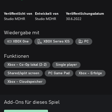
damaligen Zeit erstellt, darunter handgezeichnete Animationen,
mit Wasserfarben gemalte Hintergründe und stundenlange, neu
Veröffentlicht von
Entwickelt von
Veröffentlichungsdatum
eingespielte Jazz-Aufnahmen.
Studio MDHR
Studio MDHR
30.6.2022
Hinweis: "The Delicious Last Course" kann kurz nach Beginn des
Hauptspiels gespielt werden, und Fräulein Kelch ist nach dem
Wiedergabe mit
Freischalten in allen Bereichen als spielbarer Charakter verfügbar.
XBOX One
XBOX Series X|S
PC
Funktionen
Xbox – Co-Op lokal (2-2)
Single player
Shared/split screen
PC Game Pad
Xbox – Erfolge
Xbox – Cloudspeicher
Add-Ons für dieses Spiel