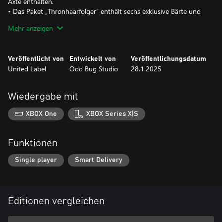
Äxte enthalten.
• Das Paket „Thronhaarfolger“ enthält sechs exklusive Bärte und
Frisuren, mit denen sich Arlos Kampfbereitschaft weiter
Mehr anzeigen
personalisieren lässt.
Veröffentlicht von
Entwickelt von
Veröffentlichungsdatum
United Label
Odd Bug Studio
28.1.2025
Wiedergabe mit
XBOX One
XBOX Series X|S
Funktionen
Single player
Smart Delivery
Editionen vergleichen