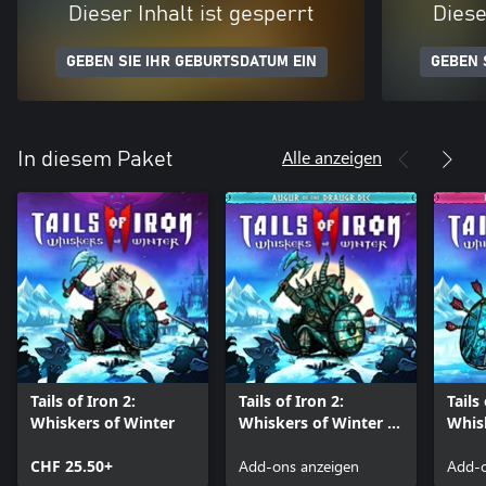
Dieser Inhalt ist gesperrt
Diese
GEBEN SIE IHR GEBURTSDATUM EIN
GEBEN 
Alle anzeigen
In diesem Paket
Tails of Iron 2:
Tails of Iron 2:
Tails
Whiskers of Winter
Whiskers of Winter -
Whisk
Augur of the Draugr
Hair 
CHF 25.50+
Armour Pack
Add-ons anzeigen
Pack
Add-o