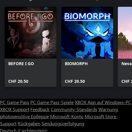
BEFORE I GO
BIOMORPH
Neva
CHF 20.50
CHF 20.50
CHF 
PC Game Pass
PC Game Pass-Spiele
XBOX App auf Windows-PC
XBOX Support
Feedback
Community-Standards
Warnung:
photosensitive Epilepsie
Microsoft-Konto
Microsoft Store-
Support
Rückgaben
Sendungsverfolgung
Deutsch (Liechtenstein)