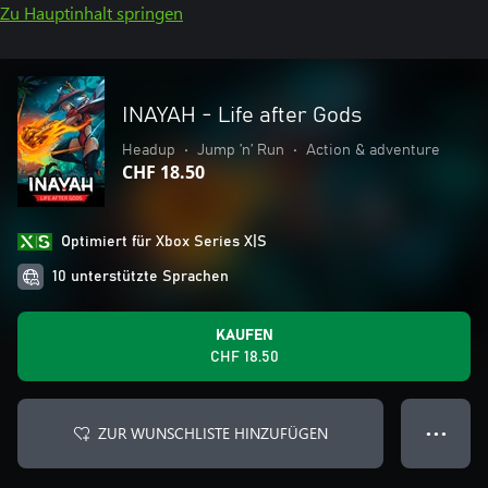
Zu Hauptinhalt springen
INAYAH - Life after Gods
Headup
•
Jump ’n’ Run
•
Action & adventure
CHF 18.50
Optimiert für Xbox Series X|S
10 unterstützte Sprachen
KAUFEN
CHF 18.50
ZUR WUNSCHLISTE HINZUFÜGEN
● ● ●