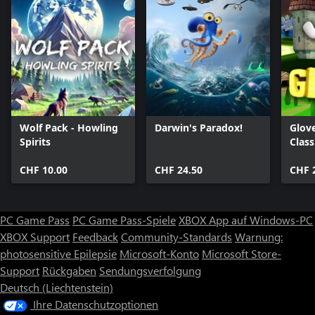
Wolf Pack - Howling
Darwin's Paradox!
Glov
Spirits
Class
CHF 10.00
CHF 24.50
CHF 
PC Game Pass
PC Game Pass-Spiele
XBOX App auf Windows-PC
XBOX Support
Feedback
Community-Standards
Warnung:
photosensitive Epilepsie
Microsoft-Konto
Microsoft Store-
Support
Rückgaben
Sendungsverfolgung
Deutsch (Liechtenstein)
Ihre Datenschutzoptionen