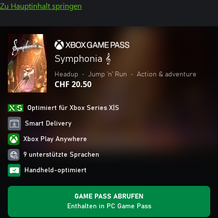
Zu Hauptinhalt springen
Symphonia 𝄞
Headup
•
Jump ’n’ Run
•
Action & adventure
CHF 20.50
Optimiert für Xbox Series X|S
Smart Delivery
Xbox Play Anywhere
9 unterstützte Sprachen
Handheld-optimiert
GAME PASS ABRUFEN
Enthalten in PC Game Pass