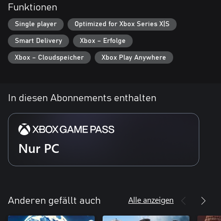
Funktionen
• Erleben und meistern Sie mithilfe von Philemons Fähigkeiten
fantastische Herausforderungen.
Single player
Optimized for Xbox Series X|S
• Entdecken Sie diverse Umgebungen, die Musik und Maschinerie
verknüpfen.
Smart Delivery
Xbox – Erfolge
• Spielen Sie Geige, um Level-Elemente zu aktivieren und dem
Reich Leben einzuhauchen.
Xbox – Cloudspeicher
Xbox Play Anywhere
• Versammeln Sie musikalische Virtuosen, um atemberaubende
Konzerte zu spielen und der Welt Musik, Freude und Glanz
In diesen Abonnements enthalten
Nur PC
Alle anzeigen
Anderen gefällt auch