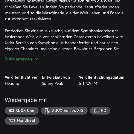
Fortbewegungsmittel. Katapultieren Sie sich durch die Welt und
schließen Sie Level ab, indem Sie packende Herausforderungen
meistern und so die Maschinerie, die der Welt Leben und Energie
zurückbringt, reaktivieren.
Entdecken Sie eine musikalische, auf dem Symphonieorchester
basierende Welt, die von schillernden Charakteren bevölkert wird.
Jeder Bereich von Symphonia ist handgefertigt und hat seinen
eigenen Charakter und seine eigenen Bewohner. Begegnen Sie
großartigen Musikern und gewinnen Sie sie für Ihr Orchester.
Mehr anzeigen
Ein einzigartiger Soundtrack im Stil der musikalischen Epoche der
Romantik von Komponist Olivier Esman.
Veröffentlicht von
Entwickelt von
Veröffentlichungsdatum
Erleben Sie das Scoring Orchestra Paris mit einer Darbietung, die
Headup
Sunny Peak
5.12.2024
exklusiv für Symphonia aufgenommen und vom Komponisten
Olivier Esman und seinem Team geschrieben wurde. Spielen Sie
mitreißende Konzerte, bei denen jeweils eine Instrumentenfamilie
Wiedergabe mit
– Streicher, Blechbläser und Holzbläser – im Vordergrund steht.
XBOX One
XBOX Series X|S
PC
Erkunden Sie, springen Sie, spielen Sie Geige und versammeln Sie
Musiker. Erwecken Sie Symphonia.
Handheld
Features: