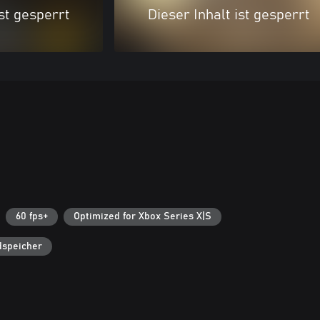
ist gesperrt
Dieser Inhalt ist gesperrt
60 fps+
Optimized for Xbox Series X|S
dspeicher