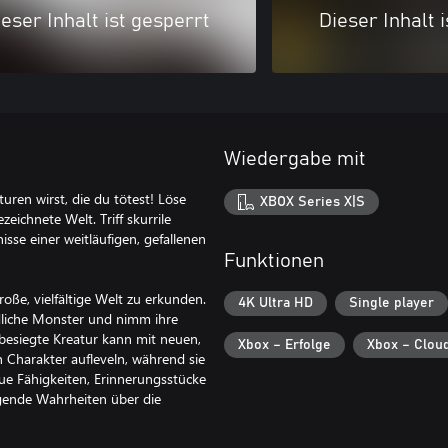
eser Inhalt ist gesperrt
Dieser Inhalt 
Wiedergabe mit
ren wirst, die du tötest! Löse
XBOX Series X|S
eichnete Welt. Triff skurrile
sse einer weitläufigen, gefallenen
Funktionen
ße, vielfältige Welt zu erkunden.
4K Ultra HD
Single player
dliche Monster und nimm ihre
e besiegte Kreatur kann mit neuen,
Xbox – Erfolge
Xbox – Clou
 Charakter aufleveln, während sie
ue Fähigkeiten, Erinnerungsstücke
gende Wahrheiten über die