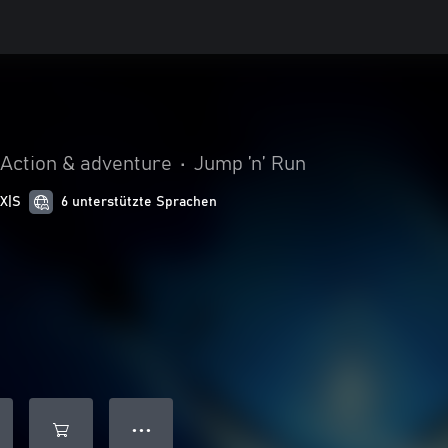
Action & adventure
•
Jump ’n’ Run
 X|S
6 unterstützte Sprachen
● ● ●