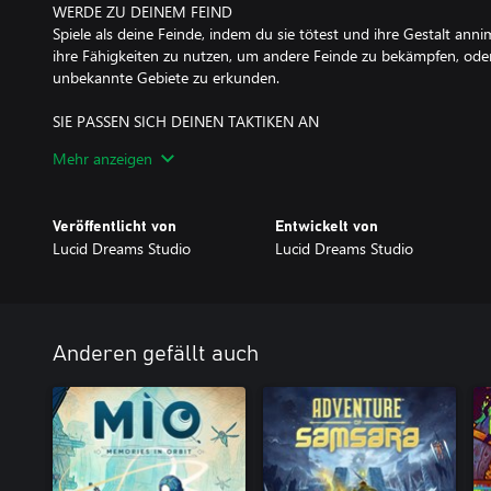
WERDE ZU DEINEM FEIND
Spiele als deine Feinde, indem du sie tötest und ihre Gestalt anni
ihre Fähigkeiten zu nutzen, um andere Feinde zu bekämpfen, ode
unbekannte Gebiete zu erkunden.
SIE PASSEN SICH DEINEN TAKTIKEN AN
Kämpfe dich durch ein herausforderndes KI-System, in dem zuv
Mehr anzeigen
Kräfte freischalten, um ein einzigartiges Erlebnis zu schaffen, wen
besuchst.
Veröffentlicht von
Entwickelt von
WÄHLE DEINE WAFFEN
Lucid Dreams Studio
Lucid Dreams Studio
Wähle deinen Kampfstil mit einem Arsenal an Nah- und Fernkampfw
Upgrade-Baum haben, um Feinde zu zerschmettern und zu erschieß
die deinen Spielstil unterstützen, indem du verschiedene einzigar
kombinierst, die du upgraden kannst.
Anderen gefällt auch
ERKUNDE EINE WEITLÄUFIGE WELT
Erkunde eine weitläufige, nicht-lineare, miteinander verbundene W
Umgebungen besteht, Heimat von optionalen Bosskämpfen, exzen
Geheimnissen und Upgrades, die die mutigsten Entdecker belohn
BAUE EIN DORF WIEDER AUF