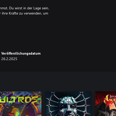
mmst. Du wirst in der Lage sein,
r ihre Kräfte zu verwenden, um
or nachgeahmte Kreaturen neue
n du Gebiete des Spiels erneut
Veröffentlichungsdatum
26.2.2025
affen, die alle ihren eigenen
en. Erstelle verschiedene Builds,
tige Fähigkeiten ausrüstest und
elt, die aus vielen verschiedenen
trischen NPCs, zahlreichen
en.