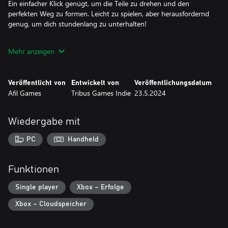
Ein einfacher Klick genügt, um die Teile zu drehen und den
perfekten Weg zu formen. Leicht zu spielen, aber herausfordernd
genug, um dich stundenlang zu unterhalten!
Das Wichtigste ist, den Weg zu vervollständigen und die Katzen
Mehr anzeigen
zu erreichen.
Keine Eile! Das Hauptziel ist es, sicherzustellen, dass die Katzen
ihren Weg sicher finden. Habe Spaß beim Lösen der Rätsel und
Veröffentlicht von
Entwickelt von
Veröffentlichungsdatum
entspanne dich in dieser zauberhaften Welt.
Afil Games
Tribus Games Indie
23.5.2024
Erkunde 45 spannende Level.
Mit 45 einzigartigen Leveln, von denen jedes fesselnder als das
Wiedergabe mit
andere ist, wirst du viele Stunden Spaß haben. Cat Pipes ist ein
Spiel, das dich lange Zeit unterhalten wird.
PC
Handheld
Funktionen
Single player
Xbox – Erfolge
Xbox – Cloudspeicher