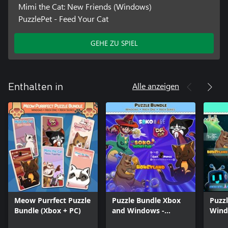
Mimi the Cat: New Friends (Windows)
PuzzlePet - Feed Your Cat
GEHE ZU SPIEL
Alle anzeigen
Enthalten in
Meow Purrfect Puzzle
Puzzle Bundle Xbox
Puzz
Bundle (Xbox + PC)
and Windows -
Wind
HoneyLand,
Soko