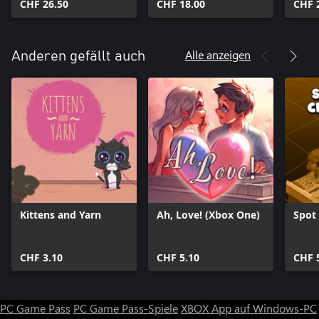
CHF 26.50
Sokomage,
CHF 18.00
Cat -
CHF 
Sokomonster and
Mimi 
Doctor Cat!
Scrat
Story
Alle anzeigen
Anderen gefällt auch
Kittens and Yarn
Ah, Love! (Xbox One)
Spot
CHF 3.10
CHF 5.10
CHF 
PC Game Pass
PC Game Pass-Spiele
XBOX App auf Windows-PC