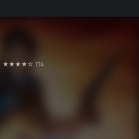
•
174