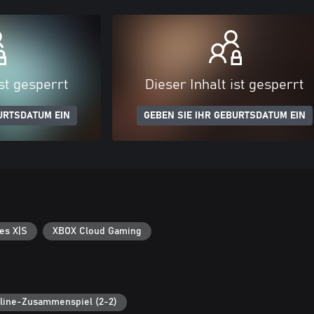
ist gesperrt
Dieser Inhalt ist gesperrt
URTSDATUM EIN
GEBEN SIE IHR GEBURTSDATUM EIN
es X|S
XBOX Cloud Gaming
line-Zusammenspiel (2-2)