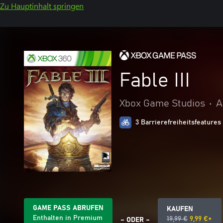
Zu Hauptinhalt springen
Fable III
Xbox Game Studios
•
A
3 Barrierefreiheitsfeatures
GAME PASS ABRUFEN
KAUFEN
Enthalten in Premium
19,99 €
9,99 €+
– ODER –