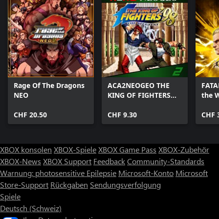
Rage Of The Dragons
ACA2NEOGEO THE
FATAL
NEO
KING OF FIGHTERS
the 
'98
Editi
CHF 20.50
CHF 9.30
CHF 
XBOX konsolen
XBOX-Spiele
XBOX Game Pass
XBOX-Zubehör
XBOX-News
XBOX Support
Feedback
Community-Standards
Warnung: photosensitive Epilepsie
Microsoft-Konto
Microsoft
Store-Support
Rückgaben
Sendungsverfolgung
Spiele
Deutsch (Schweiz)