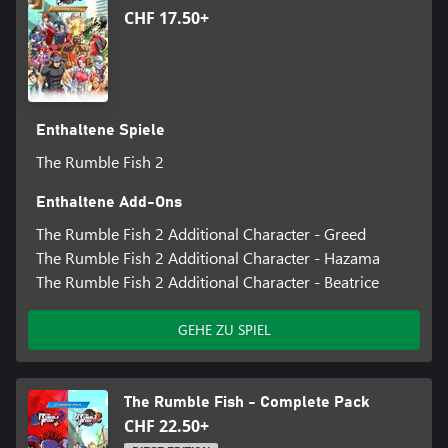
Brad war, lenkte er doch in Wahrheit die Geschicke von Probe
CHF 17.50+
Nexus aus dem Hintergrund. Nachdem sich Brad zur Ruhe setzte,
wurde er zum Präsidenten und unterstützt nun offiziell Beatrice,
die neue Vorsitzende. Hinter den Kulissen versucht er jedoch
weiterhin, noch mächtiger zu werden.
- Beatrice
Enthaltene Spiele
Sie ist die Enkelin des ehemaligen Vorsitzenden von Probe Nexus
The Rumble Fish 2
und übernahm nach seinem Abtreten die Nachfolge. Sie ist
umwerfend schön und gleichzeitig eiskalt. Mit ihrer beinahe
undurchdringlichen Verteidigung und mächtigen Konterangriffen,
Enthaltene Add-Ons
The Rumble Fish 2 Additional Character - Greed
The Rumble Fish 2 Additional Character - Hazama
The Rumble Fish 2 Additional Character - Beatrice
GEHE ZU SPIEL
The Rumble Fish - Complete Pack
CHF 22.50+