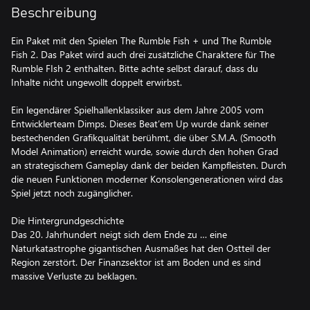
Beschreibung
Ein Paket mit den Spielen The Rumble Fish + und The Rumble
Fish 2. Das Paket wird auch drei zusätzliche Charaktere für The
Rumble FIsh 2 enthalten. Bitte achte selbst darauf, dass du
Inhalte nicht ungewollt doppelt erwirbst.
Ein legendärer Spielhallenklassiker aus dem Jahre 2005 vom
Entwicklerteam Dimps. Dieses Beat’em Up wurde dank seiner
bestechenden Grafikqualität berühmt, die über S.M.A. (Smooth
Model Animation) erreicht wurde, sowie durch den hohen Grad
an strategischem Gameplay dank der beiden Kampfleisten. Durch
die neuen Funktionen moderner Konsolengenerationen wird das
Spiel jetzt noch zugänglicher.
Die Hintergrundgeschichte
Das 20. Jahrhundert neigt sich dem Ende zu … eine
Naturkatastrophe gigantischen Ausmaßes hat den Ostteil der
Region zerstört. Der Finanzsektor ist am Boden und es sind
massive Verluste zu beklagen.
Mit dem Anbruch des 21. Jahrhunderts beginnt das PROBE-