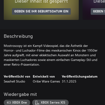
Dieser Inhalt ist gesperrt
Diese
GEBEN SIE IHR GEBURTSDATUM EIN
GEBEN 
Beschreibung
Mostroscopy ist ein Kampf-Videospiel, das die Ästhetik der
Horror- und Luchador-Filme des mexikanischen Kinos der 1950er
Jahre aufgreift, mit einer eklektischen Auswahl an Monstern und
maskierten Luchadores sowie einem einfachen Gameplay-Stil und
einer Retro-Präsentation.
Veröffentlicht von
Entwickelt von
Veröffentlichungsdatum
Seashell Studio
Oribe Ware Games
31.1.2025
Wiedergabe mit
XBOX One
XBOX Series X|S