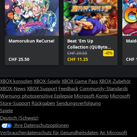
Mamorukun ReCurse!
Beat 'Em Up
Maid
Collection (QUByte
Classics)
CHF 20.50
-45%
CHF 25.50
CHF 11.25
CHF 
XBOX konsolen
XBOX-Spiele
XBOX Game Pass
XBOX-Zubehör
XBOX-News
XBOX Support
Feedback
Community-Standards
Warnung: photosensitive Epilepsie
Microsoft-Konto
Microsoft
Store-Support
Rückgaben
Sendungsverfolgung
Spiele
Deutsch (Schweiz)
Ihre Datenschutzoptionen
Verbraucherdatenschutz für Gesundheitsdaten
An Microsoft