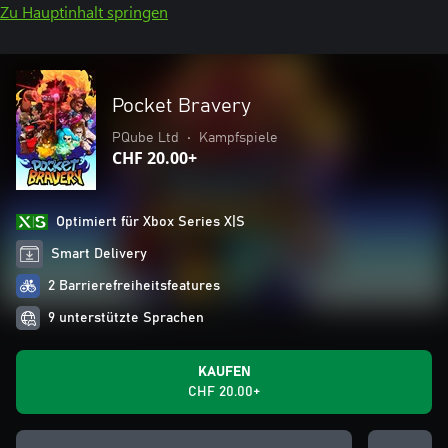
Zu Hauptinhalt springen
Pocket Bravery
PQube Ltd
•
Kampfspiele
CHF 20.00+
Optimiert für Xbox Series X|S
Smart Delivery
2 Barrierefreiheitsfeatures
9 unterstützte Sprachen
KAUFEN
CHF 20.00+