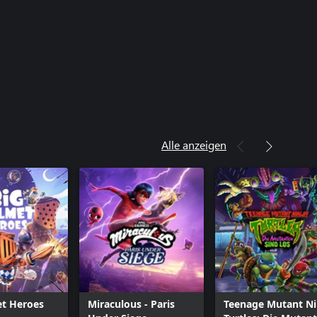
Alle anzeigen
et Heroes
Miraculous - Paris
Teenage Mutant Ni