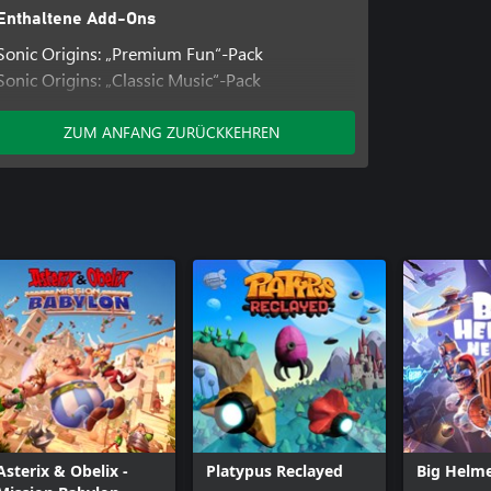
Enthaltene Add-Ons
Sonic Origins: „Premium Fun“-Pack
Sonic Origins: „Classic Music“-Pack
Sonic Origins: Plus Content Pack
ZUM ANFANG ZURÜCKKEHREN
Asterix & Obelix -
Platypus Reclayed
Big Helm