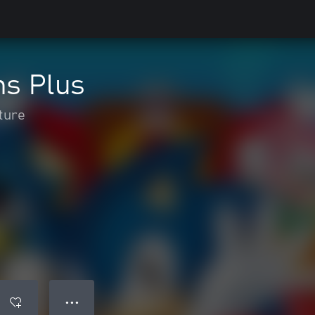
ns Plus
ture
● ● ●