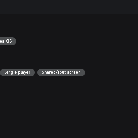
es X|S
Single player
Shared/split screen