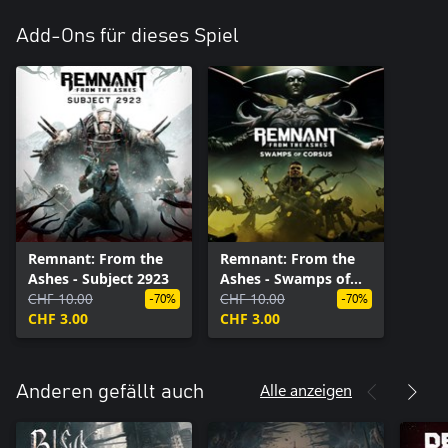
Add-Ons für dieses Spiel
Remnant: From the
Remnant: From the
Ashes - Subject 2923
Ashes - Swamps of
CHF 10.00
Corsus
CHF 10.00
-70%
-70%
CHF 3.00
CHF 3.00
Alle anzeigen
Anderen gefällt auch