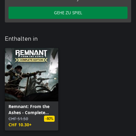
GEHE ZU SPIEL
Enthalten in
Remnant: From the
Ashes - Complete
Edition
CHF 51.50
-80%
CHF 10.30+