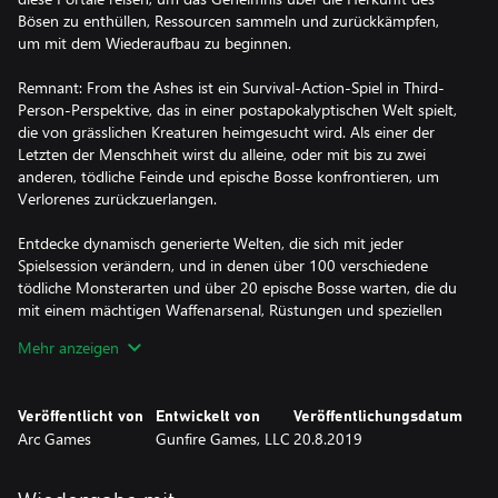
Bösen zu enthüllen, Ressourcen sammeln und zurückkämpfen,
um mit dem Wiederaufbau zu beginnen.
Remnant: From the Ashes ist ein Survival-Action-Spiel in Third-
Person-Perspektive, das in einer postapokalyptischen Welt spielt,
die von grässlichen Kreaturen heimgesucht wird. Als einer der
Letzten der Menschheit wirst du alleine, oder mit bis zu zwei
anderen, tödliche Feinde und epische Bosse konfrontieren, um
Verlorenes zurückzuerlangen.
Entdecke dynamisch generierte Welten, die sich mit jeder
Spielsession verändern, und in denen über 100 verschiedene
tödliche Monsterarten und über 20 epische Bosse warten, die du
mit einem mächtigen Waffenarsenal, Rüstungen und speziellen
Mods bekämpfen wirst.
Mehr anzeigen
BEREITE DICH AUF DIE ULTIMATIVE HERAUSFORDERUNG VOR
Als einer der Letzten der Menschheit wirst du alleine, oder mit bis
Veröffentlicht von
Entwickelt von
Veröffentlichungsdatum
zu zwei anderen Spielern, tödliche Feinde und epische Bosse
Arc Games
Gunfire Games, LLC
20.8.2019
konfrontieren. Mit über 100 verschiedenen, tödlichen
Monsterarten, 20 epischen Bossen und unendlichen
Möglichkeiten, wirst du alles geben müssen, um zu überleben.