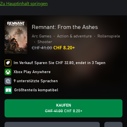
Zu Hauptinhalt springen
Remnant: From the Ashes
Arc Games
•
Action & adventure
•
Rollenspiele
•
Shooter
CHF 41.00
CHF 8.20+
Im Verkauf: Sparen Sie CHF 32.80, endet in 3 Tagen
Xbox Play Anywhere
9 unterstützte Sprachen
Größtenteils kompatibel
KAUFEN
CHF 41.00
CHF 8.20+