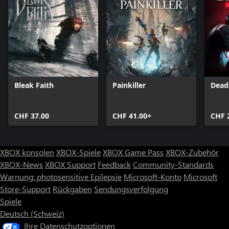
Bleak Faith
Painkiller
Dead
CHF 37.00
CHF 41.00+
CHF 
XBOX konsolen
XBOX-Spiele
XBOX Game Pass
XBOX-Zubehör
XBOX-News
XBOX Support
Feedback
Community-Standards
Warnung: photosensitive Epilepsie
Microsoft-Konto
Microsoft
Store-Support
Rückgaben
Sendungsverfolgung
Spiele
Deutsch (Schweiz)
Ihre Datenschutzoptionen