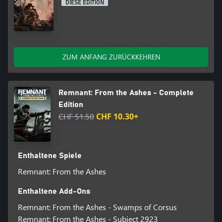
Herausforderungen zu bewältigen und die großartigsten
DIESE EDITION
Belohnungen freizuschalten.
ZUM ANFANG ZURÜCKKEHREN
Remnant: From the Ashes - Complete
Edition
CHF 51.50
CHF 10.30+
Enthaltene Spiele
Remnant: From the Ashes
Enthaltene Add-Ons
Remnant: From the Ashes - Swamps of Corsus
Remnant: From the Ashes - Subject 2923