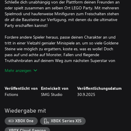
Schließe dich unabhängig von der Plattform deinen Freunden an
oder spielt zusammen am selben Ort LEGO Party. Mit mehreren
Spielmodi und haufenweise Minifiguren zum Freischalten stehen
dir all die Bausteine zur Verfügung, mit denen du die ultimative
Party erschaffen kannst!
Fordere andere Spieler heraus, passe deinen Charakter an und
tritt in einer Vielzahl genialer Minispiele an, um so viele Goldene
Steine wie möglich zu ergattern, koste es, was es wolle! Doch
pass auf und achte auf Monster, Fallen und fliegende
Truthahnbraten auf deinem Weg zum nächsten Superstar von
LEGO Party!
Mehr anzeigen
Spiele auf deine Art:
Spiele mit Freunden und erlebe das Chaos im Couch-Multiplayer
Veröffentlicht von
Entwickelt von
Veröffentlichungsdatum
oder plattformübergreifenden Spiel mit dem Online-Multiplayer
Fictions
SMG Studio
30.9.2025
für bis zu 4 Spieler. Ob du nun im Raketenball den Highscore
knacken, dich in Krakenchaos der fiesen Krake stellen oder im
Dance-off so richtig abzappeln willst, du kannst LEGO Party!
Wiedergabe mit
allein oder mit anderen zusammen genießen!
XBOX One
XBOX Series X|S
Setz auf Gold:
In LEGO Party! hast du nur ein Ziel: der Spieler mit den meisten
XBOX Cloud Gaming