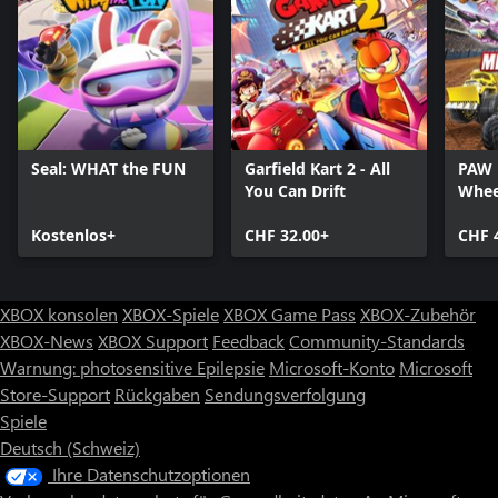
Seal: WHAT the FUN
Garfield Kart 2 - All
PAW 
You Can Drift
Whee
Meis
Kostenlos+
CHF 32.00+
CHF 
XBOX konsolen
XBOX-Spiele
XBOX Game Pass
XBOX-Zubehör
XBOX-News
XBOX Support
Feedback
Community-Standards
Warnung: photosensitive Epilepsie
Microsoft-Konto
Microsoft
Store-Support
Rückgaben
Sendungsverfolgung
Spiele
Deutsch (Schweiz)
Ihre Datenschutzoptionen