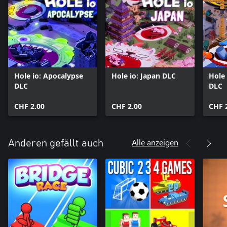
Hole io: Apocalypse
Hole io: Japan DLC
Hole 
DLC
DLC
CHF 2.00
CHF 2.00
CHF 
Alle anzeigen
Anderen gefällt auch