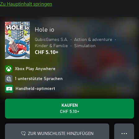
Zu Hauptinhalt springen
Hole io
QubicGames S.A.
•
Action & adventure
•
Kinder & Familie
•
Simulation
CHF 5.10+
Xbox Play Anywhere
1 unterstützte Sprachen
Handheld-optimiert
KAUFEN
CHF 5.10+
ZUR WUNSCHLISTE HINZUFÜGEN
● ● ●