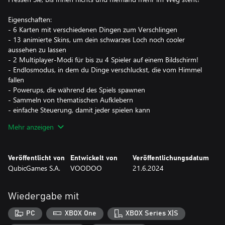
Eigenschaften:
- 6 Karten mit verschiedenen Dingen zum Verschlingen
- 13 animierte Skins, um dein schwarzes Loch noch cooler
aussehen zu lassen
- 2 Multiplayer-Modi für bis zu 4 Spieler auf einem Bildschirm!
- Endlosmodus, in dem du Dinge verschluckst, die vom Himmel
fallen
- Powerups, die während des Spiels spawnen
- Sammeln von thematischen Aufklebern
- einfache Steuerung, damit jeder spielen kann
- einfache Regeln und jede Menge Spaß!
Mehr anzeigen
Veröffentlicht von
Entwickelt von
Veröffentlichungsdatum
QubicGames S.A.
VOODOO
21.6.2024
Wiedergabe mit
PC
XBOX One
XBOX Series X|S