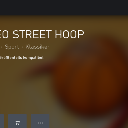
O STREET HOOP
•
Sport
•
Klassiker
Größtenteils kompatibel
● ● ●