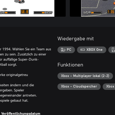
Wiedergabe mit
hr 1994. Wählen Sie ein Team aus
PC
XBOX One
n zu sein. Zusätzlich zu einer
r auffällige Super-Dunk-
ball sorgt.
Funktionen
ke originalgetreu
Xbox – Multiplayer lokal (2-2)
gkeiten ändern und die
Xbox – Cloudspeicher
Xbox
rgeben. Spieler
egeneinander antreten.
spiele gebaut hat.
Veröffentlichungsdatum