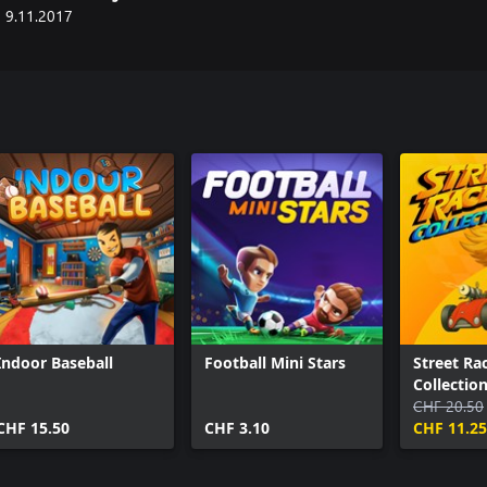
9.11.2017
Indoor Baseball
Football Mini Stars
Street Ra
Collectio
Classics)
CHF 20.50
CHF 15.50
CHF 3.10
CHF 11.25