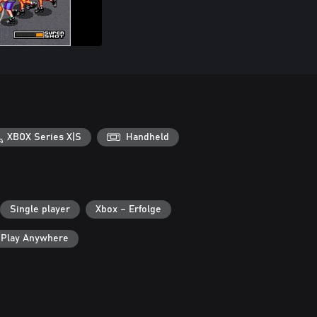
XBOX Series X|S
Handheld
Single player
Xbox – Erfolge
 Play Anywhere