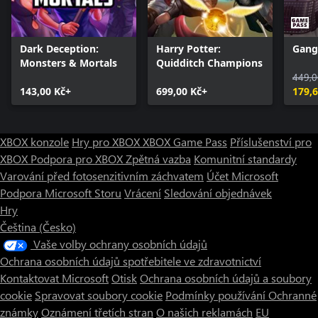
Dark Deception:
Harry Potter:
Gang
Monsters & Mortals
Quidditch Champions
449,0
143,00 Kč+
699,00 Kč+
179,6
XBOX konzole
Hry pro XBOX
XBOX Game Pass
Příslušenství pro
XBOX
Podpora pro XBOX
Zpětná vazba
Komunitní standardy
Varování před fotosenzitivním záchvatem
Účet Microsoft
Podpora Microsoft Storu
Vrácení
Sledování objednávek
Hry
Čeština (Česko)
Vaše volby ochrany osobních údajů
Ochrana osobních údajů spotřebitele ve zdravotnictví
Kontaktovat Microsoft
Otisk
Ochrana osobních údajů a soubory
cookie
Spravovat soubory cookie
Podmínky používání
Ochranné
známky
Oznámení třetích stran
O našich reklamách
EU