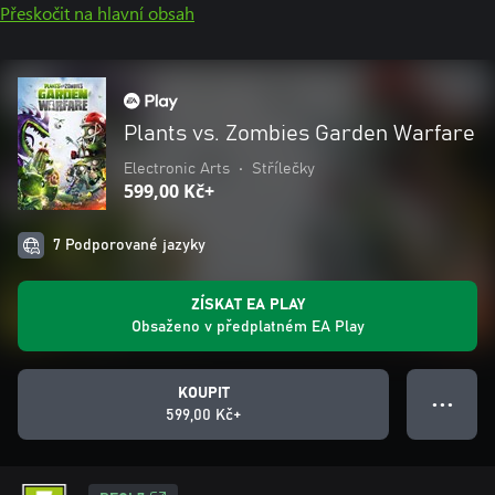
Přeskočit na hlavní obsah
Plants vs. Zombies Garden Warfare
Electronic Arts
•
Střílečky
599,00 Kč+
7 Podporované jazyky
ZÍSKAT EA PLAY
Obsaženo v předplatném EA Play
KOUPIT
● ● ●
599,00 Kč+