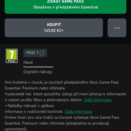
ZÍSKAT GAME PASS
Obsaženo v předplatném Essential
KOUPIT
● ● ●
143,00 Kč+
PEGI 7
Násilí
Digitální nákupy
Hra hratelná v cloudu je součástí předplatného Xbox Game Pass
Essential, Premium nebo Ultimate.
Vydavatelé her, které spouštíte, získají při hraní přístup k informacím
o vašem profilu Xbox a přidruženým datům.
Další informace
+Nabídky nákupů v aplikaci.
Informace o rodičovské kontrole.
Další informace
Online hraní pro více hráčů na konzoli vyžaduje Xbox Game Pass
Essential, Premium nebo Ultimate (předplatná se prodávají
samostatně).