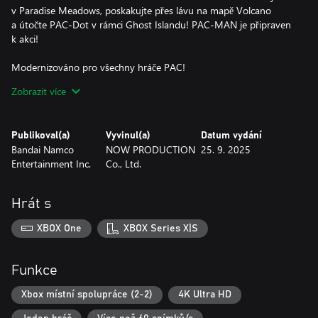
v Paradise Meadows, poskakujte přes lávu na mapě Volcano
a útočte PAC-Dot v rámci Ghost Islandu! PAC-MAN je připraven
k akci!
Modernizováno pro všechny hráče PAC!
S moderní grafikou, většími úrovněmi a vesnicí PAC-Village,
Zobrazit více
usnadněním hry a hlasovým ovládáním se jedná o nový hit
předělaný od nuly podle původního receptu. Re-PAC ale znamená
ještě více: nové akce pro PAC-MANa, přepracované souboje
Publikoval(a)
Vyvinul(a)
Datum vydání
s bossy, postavy, sběratelské předměty, přizpůsobení a dokonce
Bandai Namco
NOW PRODUCTION
25. 9. 2025
i režim pro 2 hráče!
Entertainment Inc.
Co., Ltd.
Připravte se na dobrodružství ve hře PAC-MAN WORLD 2 Re-
PAC!
Hrát s
XBOX One
XBOX Series X|S
Funkce
Xbox místní spolupráce (2-2)
4K Ultra HD