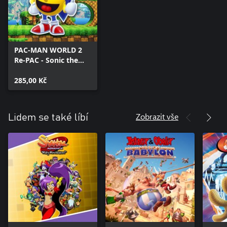
PAC-MAN WORLD 2
Re-PAC - Sonic the
Hedgehog
Collaboration Set
285,00 Kč
Zobrazit vše
Lidem se také líbí