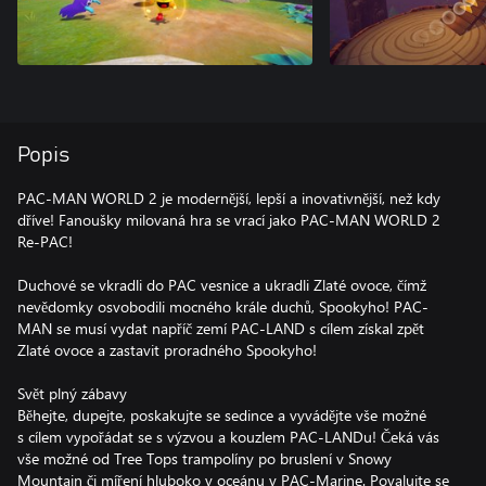
Popis
PAC-MAN WORLD 2 je modernější, lepší a inovativnější, než kdy
dříve! Fanoušky milovaná hra se vrací jako PAC-MAN WORLD 2
Re-PAC!
Duchové se vkradli do PAC vesnice a ukradli Zlaté ovoce, čímž
nevědomky osvobodili mocného krále duchů, Spookyho! PAC-
MAN se musí vydat napříč zemí PAC-LAND s cílem získal zpět
Zlaté ovoce a zastavit proradného Spookyho!
Svět plný zábavy
Běhejte, dupejte, poskakujte se sedince a vyvádějte vše možné
s cílem vypořádat se s výzvou a kouzlem PAC-LANDu! Čeká vás
vše možné od Tree Tops trampolíny po bruslení v Snowy
Mountain či míření hluboko v oceánu v PAC-Marine. Povalujte se