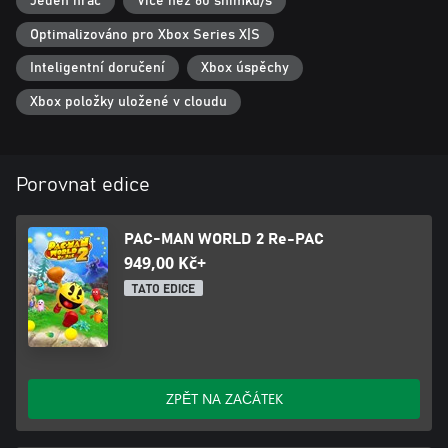
Jeden hráč
Více než 60 snímků/s
Optimalizováno pro Xbox Series X|S
Inteligentní doručení
Xbox úspěchy
Xbox položky uložené v cloudu
Porovnat edice
PAC-MAN WORLD 2 Re-PAC
949,00 Kč+
TATO EDICE
ZPĚT NA ZAČÁTEK