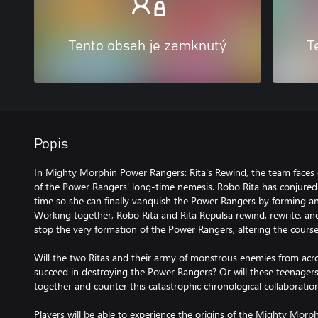
Tento obsah je zamknutý
T
Popis
In Mighty Morphin Power Rangers: Rita's Rewind, the team faces o
of the Power Rangers' long-time nemesis. Robo Rita has conjured 
time so she can finally vanquish the Power Rangers by forming an 
Working together, Robo Rita and Rita Repulsa rewind, rewrite, an
stop the very formation of the Power Rangers, altering the course 
Will the two Ritas and their army of monstrous enemies from acr
succeed in destroying the Power Rangers? Or will these teenagers
together and counter this catastrophic chronological collaboratio
Players will be able to experience the origins of the Mighty Morp