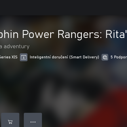
phin Power Rangers: Rita
a adventury
Series X|S
Inteligentní doručení (Smart Delivery)
5 Podpor
● ● ●