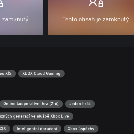
e zamknutý
Tento obsah je zamknutý
es X|S
XBOX Cloud Gaming
Online kooperativní hra (2-6)
Jeden hráč
různých generací ve službě Xbox Live
X|S
Inteligentní doručení
Xbox úspěchy