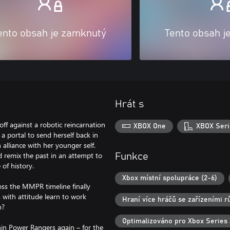
ento obsah je zamknutý
Tento obsah j
Hrát s
ff against a robotic reincarnation
XBOX One
XBOX Seri
a portal to send herself back in
alliance with her younger self.
d remix the past in an attempt to
Funkce
of history.
Xbox místní spolupráce (2-6)
oss the MMPR timeline finally
 with attitude learn to work
Hraní více hráčů se zařízeními 
n?
Optimalizováno pro Xbox Series 
hin Power Rangers again – for the