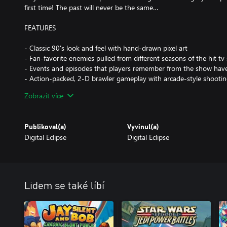
first time! The past will never be the same…
FEATURES
- Classic 90's look and feel with hand-drawn pixel art
- Fan-favorite enemies pulled from different seasons of the hit t
- Events and episodes that players remember from the show hav
- Action-packed, 2-D brawler gameplay with arcade-style shooti
- Pilot all of the original Dinozords
Zobrazit více
- Jump into the cockpit of the legendary Megazord and take dow
Publikoval(a)
Vyvinul(a)
Digital Eclipse
Digital Eclipse
Lidem se také líbí