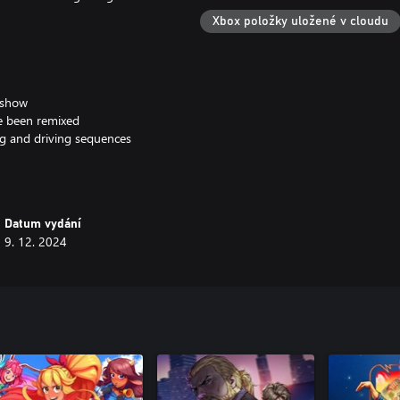
Xbox položky uložené v cloudu
v show
e been remixed
ng and driving sequences
n gigantic bosses
Datum vydání
9. 12. 2024