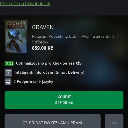
Přeskočit na hlavní obsah
GRAVEN
Fulqrum Publishing Ltd.
•
Akční a adventury
•
Střílečky
859,00 Kč
Optimalizováno pro Xbox Series X|S
Inteligentní doručení (Smart Delivery)
7 Podporované jazyky
KOUPIT
859,00 Kč
PŘIDAT DO SEZNAMU PŘÁNÍ
● ● ●