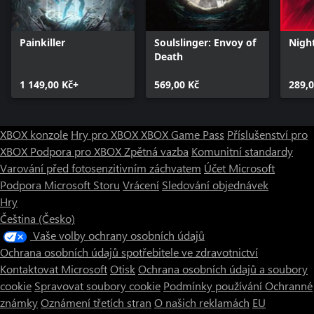
Painkiller
Soulslinger: Envoy of
Nigh
Death
1 149,00 Kč+
569,00 Kč
289,0
XBOX konzole
Hry pro XBOX
XBOX Game Pass
Příslušenství pro
XBOX
Podpora pro XBOX
Zpětná vazba
Komunitní standardy
Varování před fotosenzitivním záchvatem
Účet Microsoft
Podpora Microsoft Storu
Vrácení
Sledování objednávek
Hry
Čeština (Česko)
Vaše volby ochrany osobních údajů
Ochrana osobních údajů spotřebitele ve zdravotnictví
Kontaktovat Microsoft
Otisk
Ochrana osobních údajů a soubory
cookie
Spravovat soubory cookie
Podmínky používání
Ochranné
známky
Oznámení třetích stran
O našich reklamách
EU