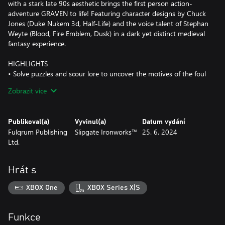
with a stark late 90s aesthetic brings the first person action-
adventure GRAVEN to life! Featuring character designs by Chuck
Jones (Duke Nukem 3d, Half-Life) and the voice talent of Stephan
Weyte (Blood, Fire Emblem, Dusk) in a dark yet distinct medieval
fantasy experience.
HIGHLIGHTS
• Solve puzzles and scour lore to uncover the motives of the foul
heretical sects behind the plagues and seasons undermining the
Zobrazit více
land.
• Spread fires, charge machinery, reveal hidden paths, and freeze
rivers to walk across.
Publikoval(a)
Vyvinul(a)
Datum vydání
• Discover new weapons and upgrade them at blacksmiths and
Fulqrum Publishing
Slipgate Ironworks™
25. 6. 2024
alchemists to customize your capability.
Ltd.
• Expand your horizons by returning to old stomping grounds
with new abilities and seeing how far down the chasms go and
what powers they hide.
Hrát s
• Slay over twenty distinct enemies and three bosses in an ever
broadening world across multiple biomes.
XBOX One
XBOX Series X|S
• Band together with up to 7 friends in hectic cooperative play.
• Walk the parallel path, lest you stumble into the recesses of the
world and reality becomes only a bitter plaything.
Funkce