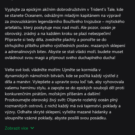
Vyplujte za epickým akčním dobrodružstvím v Trident’s Tale, kde
se stanete Oceanem, odvážným mladým kapitánem na výpravě
za znovuzískáním legendárního Bouřlivého trojzubce – mýtického
artefaktu, který poskytuje moc nad moři. Ale pozor, oceán je
obrovský, zrádný a na každém kroku se plazí nebezpečím!
Připravte si tedy děla, zvedněte plachty a ponořte se do
strhujícího příběhu plného výstředních postav, mazaných sklepení
a adrenalinových bitev. Abyste se stali vládci moří, budete muset
ovládnout svou magii a přijmout svého duchaplného ducha!
Velte své lodi, vládněte mořím: Ujměte se kormidla v
dynamických námořních bitvách, kde se počítá každý výstřel z
děla a manévr. Vylepšete a upravte svou loď tak, aby vyhovovala
vašemu hernímu stylu, a zapojte se do epických soubojů děl proti
konkurenčním pirátům, mořským příšerám a dalším!
Prozkoumejte obrovský živý svět: Objevte rozlehlý oceán plný
rozmanitých ostrovů, z nichž každý má svá tajemství, poklady a
výzvy. Odhalte skryté sklepení, vyřešte mazané hádanky a
uloupněte vzácné poklady, abyste posílili svou posádku.
Sestavte si svou legendární pirátskou posádku: Naverbujte
Zobrazit více
pestrobarevné postavy, z nichž každá má jedinečné schopnosti a