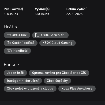
osobnosti. Zvyšte úroveň své posádky, odemkněte výkonné
dovednosti a vytvořte dokonalý pirátský tým.
Publikoval(a)
Vyvinul(a)
Datum vydání
Boj o přežití: Použijte svou čepel, magii a střelné zbraně ve
3DClouds
3DClouds
22. 5. 2025
vzrušujícím pozemním boji, doplněném speciálními schopnostmi a
vzrušujícími setkáními s bossy.
Hrát s
Jste připraveni získat své místo v historii pirátů?
XBOX One
XBOX Series X|S
Osobní počítač
XBOX Cloud Gaming
Handheld
Funkce
Jeden hráč
Optimalizováno pro Xbox Series X|S
Inteligentní doručení
Xbox úspěchy
Xbox položky uložené v cloudu
Xbox Play Anywhere