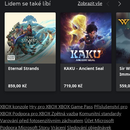
Zobrazit vše
Lidem se také líbí
Eternal Strands
KAKU - Ancient Seal
Sir 
Immo
Digit
859,00 Kč
719,00 Kč
559,0
XBOX konzole
Hry pro XBOX
XBOX Game Pass
Příslušenství pro
XBOX
Podpora pro XBOX
Zpětná vazba
Komunitní standardy
Varování před fotosenzitivním záchvatem
Účet Microsoft
Podpora Microsoft Storu
Vrácení
Sledování objednávek