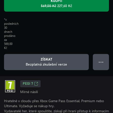
KOUPIT
569,00 Kč
227,60 Kč
*v
posledních
30
dnech
prodáno
za
569,00
Kč
ZÍSKAT
● ● ●
Bezplatná zkušební verze
PEGI 7
Mírné násilí
Hratelné v cloudu přes Xbox Game Pass Essential, Premium nebo
Ultimate. Vyžaduje se nákup hry.
Vydavatelé her, které spouštíte, získají při hraní přístup k informacím