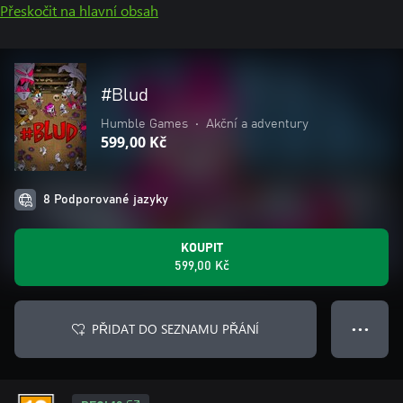
Přeskočit na hlavní obsah
#Blud
Humble Games
•
Akční a adventury
599,00 Kč
8 Podporované jazyky
KOUPIT
599,00 Kč
PŘIDAT DO SEZNAMU PŘÁNÍ
● ● ●