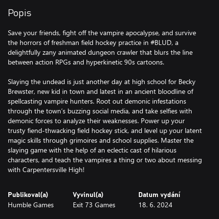
Popis
Save your friends, fight off the vampire apocalypse, and survive
the horrors of freshman field hockey practice in #BLUD, a
delightfully zany animated dungeon crawler that blurs the line
between action RPGs and hyperkinetic 90s cartoons.
Slaying the undead is just another day at high school for Becky
Brewster, new kid in town and latest in an ancient bloodline of
spellcasting vampire hunters. Root out demonic infestations
through the town’s buzzing social media, and take selfies with
demonic forces to analyze their weaknesses. Power up your
trusty fiend-thwacking field hockey stick, and level up your latent
magic skills through grimoires and school supplies. Master the
slaying game with the help of an eclectic cast of hilarious
characters, and teach the vampires a thing or two about messing
with Carpentersville High!
Publikoval(a)
Vyvinul(a)
Datum vydání
Humble Games
Exit 73 Games
18. 6. 2024