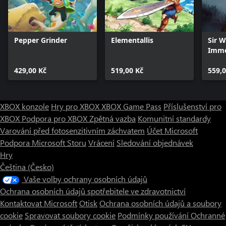
Pepper Grinder
Elementallis
Sir 
Immo
Digit
429,00 Kč
519,00 Kč
559,0
XBOX konzole
Hry pro XBOX
XBOX Game Pass
Příslušenství pro
XBOX
Podpora pro XBOX
Zpětná vazba
Komunitní standardy
Varování před fotosenzitivním záchvatem
Účet Microsoft
Podpora Microsoft Storu
Vrácení
Sledování objednávek
Hry
Čeština (Česko)
Vaše volby ochrany osobních údajů
Ochrana osobních údajů spotřebitele ve zdravotnictví
Kontaktovat Microsoft
Otisk
Ochrana osobních údajů a soubory
cookie
Spravovat soubory cookie
Podmínky používání
Ochranné