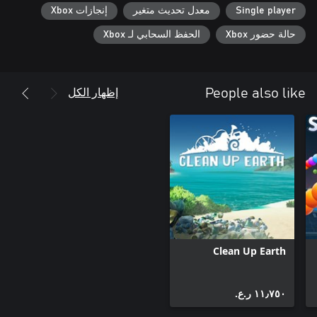
Single player
معدل تحديث متغير
إنجازات Xbox
حالة حضور Xbox
الحفظ السحابي لـ Xbox
إظهار الكل
People also like
Clean Up Earth
١١٫٧٥٠ ر.ع.‏