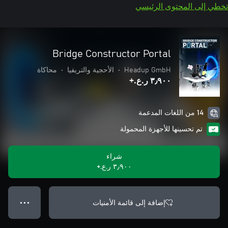
تخطي إلى المحتوى الرئيسي
Bridge Constructor Portal
Headup GmbH
•
الأحجية والتريفيا
•
محاكاة
٣٫٩٠٠ ر.ع.‏+
14 من اللغات المدعمة
تم تحسينها للأجهزة المحمولة
شراء
٣٫٩٠٠ ر.ع.‏+
إضافة إلى قائمة الأمنيات
● ● ●